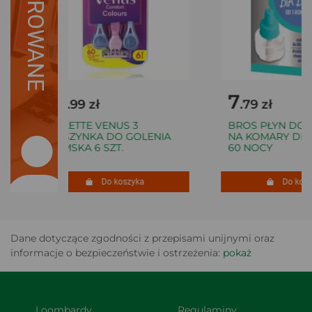
SUGEROWANE
18
7
.99 zł
.79 zł
GILLETTE VENUS 3
BROS PŁYN DO E
MASZYNKA DO GOLENIA
NA KOMARY DLA D
DAMSKA 6 SZT.
60 NOCY
Do koszyka
Do koszy
Dane dotyczące zgodności z przepisami unijnymi oraz
informacje o bezpieczeństwie i ostrzeżenia:
pokaż
Loombardy
Regulaminy