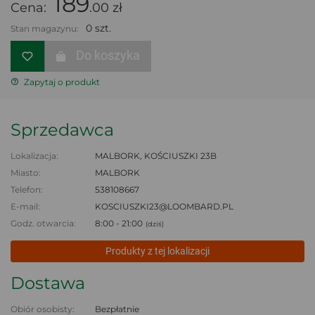
189
Cena:
.00 zł
0 szt.
Stan magazynu:
Do koszyka
Zapytaj o produkt
Sprzedawca
Lokalizacja:
MALBORK, KOŚCIUSZKI 23B
Miasto:
MALBORK
Telefon:
538108667
E-mail:
KOSCIUSZKI23@LOOMBARD.PL
Godz. otwarcia:
8:00 - 21:00
(dziś)
Produkty z tej lokalizacji
Dostawa
Obiór osobisty:
Bezpłatnie