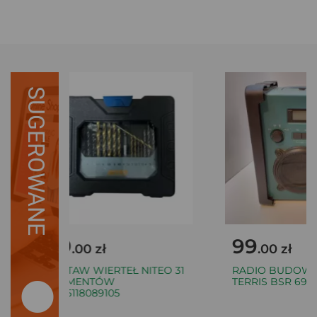
SUGEROWANE
29
99
.00 zł
.00 zł
ZESTAW WIERTEŁ NITEO 31
RADIO BUDOWL
ELEMENTÓW
TERRIS BSR 691
5905118089105