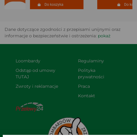
Do koszyka
Do koszy
Dane dotyczące zgodności z przepisami unijnymi oraz
informacje o bezpieczeństwie i ostrzeżenia:
pokaż
Loombardy
Regulaminy
Odstąp od umowy 
Polityka 
TUTAJ
prywatności
Zwroty i reklamacje
Praca
Kontakt