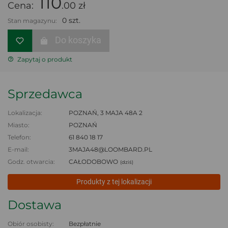
110
Cena:
.00 zł
0 szt.
Stan magazynu:
Do koszyka
Zapytaj o produkt
Sprzedawca
Lokalizacja:
POZNAŃ, 3 MAJA 48A 2
Miasto:
POZNAŃ
Telefon:
61 840 18 17
E-mail:
3MAJA48@LOOMBARD.PL
Godz. otwarcia:
CAŁODOBOWO
(dziś)
Produkty z tej lokalizacji
Dostawa
Obiór osobisty:
Bezpłatnie