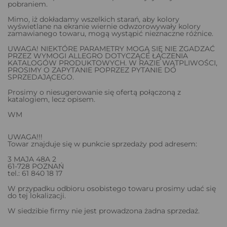
pobraniem.
Mimo, iż dokładamy wszelkich starań, aby kolory
wyświetlane na ekranie wiernie odwzorowywały kolory
zamawianego towaru, mogą wystąpić nieznaczne różnice.
UWAGA! NIEKTÓRE PARAMETRY MOGĄ SIĘ NIE ZGADZAĆ
PRZEZ WYMOGI ALLEGRO DOTYCZĄCE ŁĄCZENIA
KATALOGÓW PRODUKTOWYCH. W RAZIE WĄTPLIWOŚCI,
PROSIMY O ZAPYTANIE POPRZEZ PYTANIE DO
SPRZEDAJĄCEGO.
Prosimy o niesugerowanie się ofertą połączoną z
katalogiem, lecz opisem.
WM
UWAGA!!!
Towar znajduje się w punkcie sprzedaży pod adresem:
3 MAJA 48A 2
61-728 POZNAŃ
tel.: 61 840 18 17
W przypadku odbioru osobistego towaru prosimy udać się
do tej lokalizacji.
W siedzibie firmy nie jest prowadzona żadna sprzedaż.