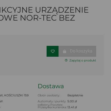
KCYJNE URZĄDZENIE
WE NOR-TEC BEZ
Do koszyka
Zapytaj o produkt
Dostawa
, KOŚCIUSZKI 159
Obiór osobisty:
Bezpłatnie
AW
Automaty i punkty
5.00 zł
odbioru Pocztex:
9
Przesyłka kurierska:
13.41 zł