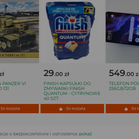
29
549
.00 zł
.00 zł
ANZER VI
FINISH KAPSUŁKI DO
TELEFON POCO 
31
ZMYWARKI FINISH
256GB/12GB
QUANTUM - CYTRYNOWE
40 SZT.
 koszyka
Do koszyka
Do kosz
cje o bezpieczeństwie i ostrzeżenia:
pokaż