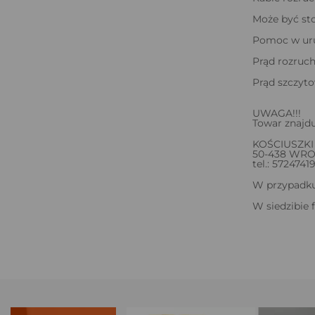
Może być sto
Pomoc w uru
Prąd rozruc
Prąd szczyto
UWAGA!!!
Towar znajdu
KOŚCIUSZKI 
50-438 WR
tel.: 5724741
W przypadku 
W siedzibie 