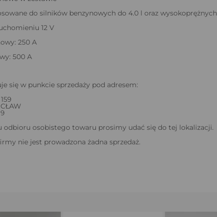
sowane do silników benzynowych do 4.0 l oraz wysokoprężnych 
chomieniu 12 V
howy: 250 A
wy: 500 A
je się w punkcie sprzedaży pod adresem:
159
OCŁAW
99
odbioru osobistego towaru prosimy udać się do tej lokalizacji.
firmy nie jest prowadzona żadna sprzedaż.