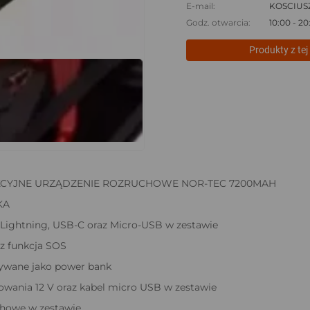
E-mail:
KOSCIUS
Godz. otwarcia:
10:00 - 20
Produkty z tej 
CYJNE URZĄDZENIE ROZRUCHOWE NOR-TEC 7200MAH
KA
z Lightning, USB-C oraz Micro-USB w zestawie
z funkcja SOS
ywane jako power bank
owania 12 V oraz kabel micro USB w zestawie
chowe w zestawie