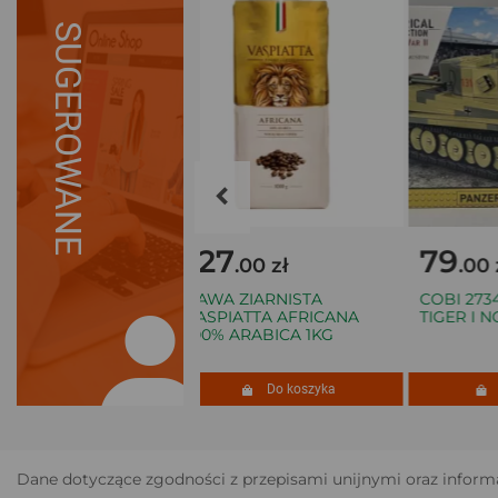
SUGEROWANE
127
79
 zł
.00 zł
.00 zł
RKA BOSCH GSB
KAWA ZIARNISTA
COBI 2734 P
00W
VASPIATTA AFRICANA
TIGER I NO 1
100% ARABICA 1KG
Do koszyka
Do koszyka
Do
Dane dotyczące zgodności z przepisami unijnymi oraz informa