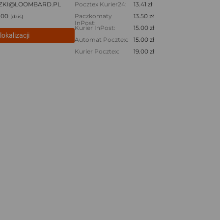
ZKI@LOOMBARD.PL
Pocztex Kurier24:
13.41 zł
:00
Paczkomaty
13.50 zł
(dziś)
InPost:
Kurier InPost:
15.00 zł
lokalizacji
Automat Pocztex:
15.00 zł
Kurier Pocztex:
19.00 zł