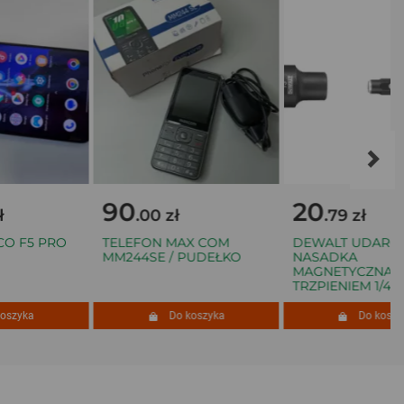
90
20
.00 zł
.79 zł
F5 PRO
TELEFON MAX COM
DEWALT UDAROW
MM244SE / PUDEŁKO
NASADKA
MAGNETYCZNA 13 M
TRZPIENIEM 1/4"
yka
Do koszyka
Do koszyka