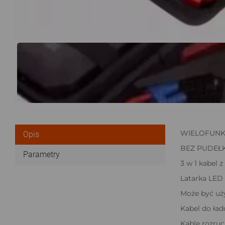
WIELOFUNK
Opis
BEZ PUDEŁ
Parametry
3 w 1 kabel 
Latarka LED 
Może być uż
Kabel do ład
Kable rozru