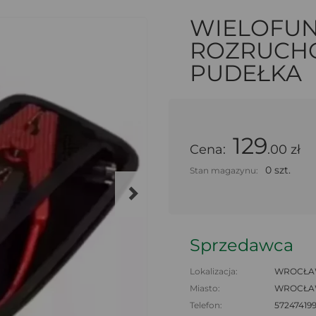
WIELOFUN
ROZRUCHO
PUDEŁKA
129
Cena:
.00 zł
0 szt.
Stan magazynu:
Sprzedawca
Lokalizacja:
WROCŁAW
Miasto:
WROCŁ
Telefon:
57247419