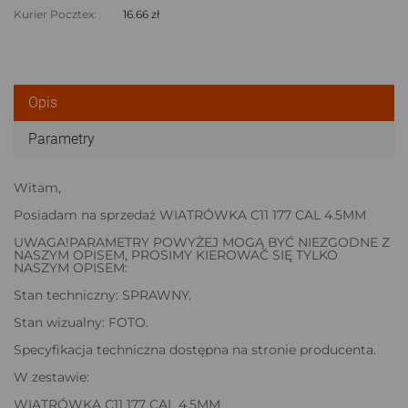
Kurier Pocztex:
16.66 zł
Opis
Parametry
Witam,
Posiadam na sprzedaż WIATRÓWKA C11 177 CAL 4.5MM
UWAGA!PARAMETRY POWYŻEJ MOGĄ BYĆ NIEZGODNE Z
NASZYM OPISEM, PROSIMY KIEROWAĆ SIĘ TYLKO
NASZYM OPISEM:
Stan techniczny: SPRAWNY.
Stan wizualny: FOTO.
Specyfikacja techniczna dostępna na stronie producenta.
W zestawie:
WIATRÓWKA C11 177 CAL 4.5MM