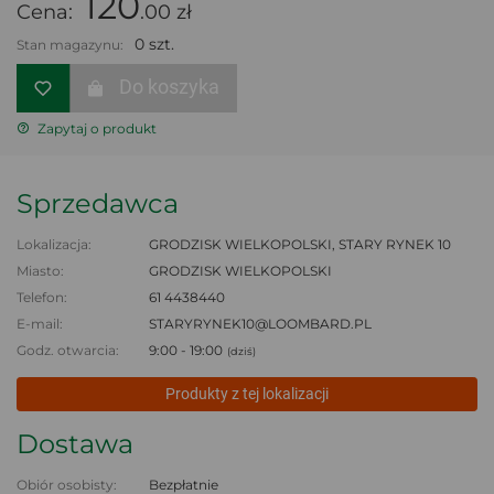
120
Cena:
.00 zł
0 szt.
Stan magazynu:
Do koszyka
Zapytaj o produkt
Sprzedawca
Lokalizacja:
GRODZISK WIELKOPOLSKI, STARY RYNEK 10
Miasto:
GRODZISK WIELKOPOLSKI
Telefon:
61 4438440
E-mail:
STARYRYNEK10@LOOMBARD.PL
Godz. otwarcia:
9:00 - 19:00
(dziś)
Produkty z tej lokalizacji
Dostawa
Obiór osobisty:
Bezpłatnie