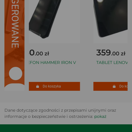
SUGEROWANE
350
359
.00 zł
.00 zł
TELEFON HAMMER IRON V
TABLET LENOVO T
Do koszyka
Do koszy
Dane dotyczące zgodności z przepisami unijnymi oraz
informacje o bezpieczeństwie i ostrzeżenia:
pokaż