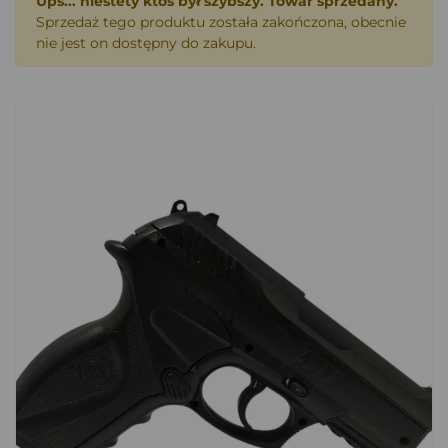
Ups... niestety ktoś był szybszy. Towar sprzedany.
Sprzedaż tego produktu została zakończona, obecnie
nie jest on dostępny do zakupu.