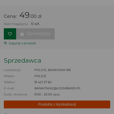
49
Cena:
.00 zł
0 szt.
Stan magazynu:
Do koszyka
Zapytaj o produkt
Sprzedawca
Lokalizacja:
POLICE, BANKOWA 16E
Miasto:
POLICE
Telefon:
91 421 37 82
E-mail:
BANKOWA2@LOOMBARD.PL
Godz. otwarcia:
9:00 - 22:00
(dziś)
Produkty z tej lokalizacji