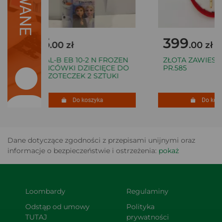
25
399
.00 zł
.00 zł
ORAL-B EB 10-2 N FROZEN
ZŁOTA ZAWIESZK
KOŃCÓWKI DZIECIĘCE DO
PR.585
SZCZOTECZEK 2 SZTUKI
Do koszyka
Do koszy
Dane dotyczące zgodności z przepisami unijnymi oraz
informacje o bezpieczeństwie i ostrzeżenia:
pokaż
Loombardy
Regulaminy
Odstąp od umowy 
Polityka 
TUTAJ
prywatności