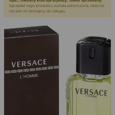
Ups... niestety ktoś był szybszy. Towar sprzedany.
Sprzedaż tego produktu została zakończona, obecnie
nie jest on dostępny do zakupu.