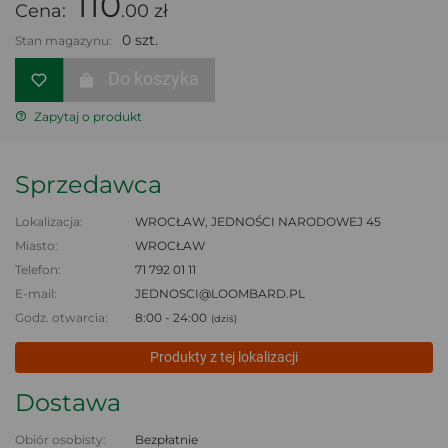
110
Cena:
.00 zł
0 szt.
Stan magazynu:
Do koszyka
Zapytaj o produkt
Sprzedawca
Lokalizacja:
WROCŁAW, JEDNOŚCI NARODOWEJ 45
Miasto:
WROCŁAW
Telefon:
71 792 01 11
E-mail:
JEDNOSCI@LOOMBARD.PL
Godz. otwarcia:
8:00 - 24:00
(dziś)
Produkty z tej lokalizacji
Dostawa
Obiór osobisty:
Bezpłatnie