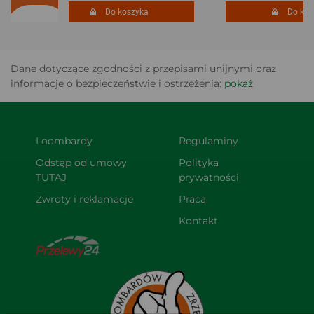
Do koszyka
Do kosz
Dane dotyczące zgodności z przepisami unijnymi oraz
informacje o bezpieczeństwie i ostrzeżenia:
pokaż
Loombardy
Regulaminy
Odstąp od umowy 
Polityka 
TUTAJ
prywatności
Zwroty i reklamacje
Praca
Kontakt