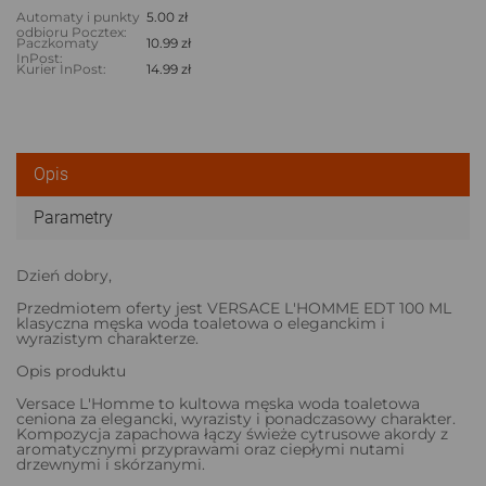
Automaty i punkty
5.00 zł
odbioru Pocztex:
Paczkomaty
10.99 zł
InPost:
Kurier InPost:
14.99 zł
Opis
Parametry
Dzień dobry,
Przedmiotem oferty jest VERSACE L'HOMME EDT 100 ML
klasyczna męska woda toaletowa o eleganckim i
wyrazistym charakterze.
Opis produktu
Versace L'Homme to kultowa męska woda toaletowa
ceniona za elegancki, wyrazisty i ponadczasowy charakter.
Kompozycja zapachowa łączy świeże cytrusowe akordy z
aromatycznymi przyprawami oraz ciepłymi nutami
drzewnymi i skórzanymi.