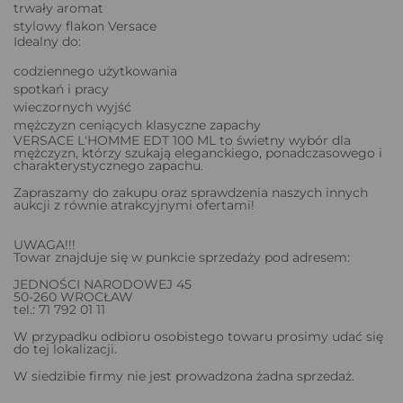
trwały aromat
stylowy flakon Versace
Idealny do:
codziennego użytkowania
spotkań i pracy
wieczornych wyjść
mężczyzn ceniących klasyczne zapachy
VERSACE L'HOMME EDT 100 ML to świetny wybór dla
mężczyzn, którzy szukają eleganckiego, ponadczasowego i
charakterystycznego zapachu.
Zapraszamy do zakupu oraz sprawdzenia naszych innych
aukcji z równie atrakcyjnymi ofertami!
UWAGA!!!
Towar znajduje się w punkcie sprzedaży pod adresem:
JEDNOŚCI NARODOWEJ 45
50-260 WROCŁAW
tel.: 71 792 01 11
W przypadku odbioru osobistego towaru prosimy udać się
do tej lokalizacji.
W siedzibie firmy nie jest prowadzona żadna sprzedaż.