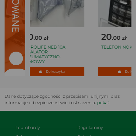
SUGEROWANE
80
20
.00 zł
.00 zł
MICROLIFE NEB 10A
TELEFON NOKIA 
INHALATOR
PNEUMATYCZNO-
TŁOKOWY
Do koszyka
Do kosz
Dane dotyczące zgodności z przepisami unijnymi oraz
informacje o bezpieczeństwie i ostrzeżenia:
pokaż
Loombardy
Regulaminy