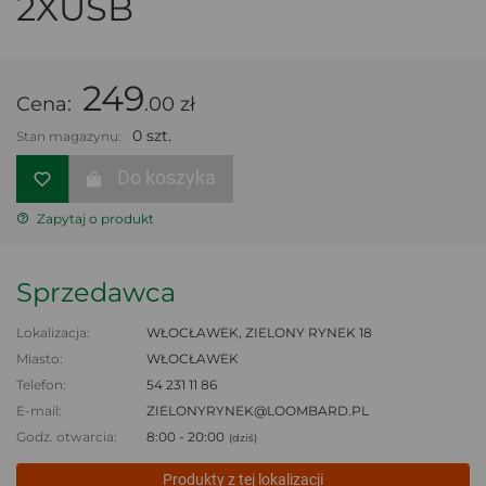
2XUSB
249
Cena:
.00 zł
0 szt.
Stan magazynu:
Do koszyka
Zapytaj o produkt
Sprzedawca
Lokalizacja:
WŁOCŁAWEK, ZIELONY RYNEK 18
Miasto:
WŁOCŁAWEK
Telefon:
54 231 11 86
E-mail:
ZIELONYRYNEK@LOOMBARD.PL
Godz. otwarcia:
8:00 - 20:00
(dziś)
Produkty z tej lokalizacji