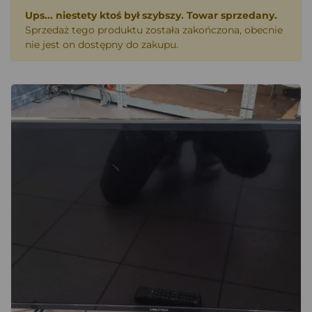
Ups... niestety ktoś był szybszy. Towar sprzedany.
Sprzedaż tego produktu została zakończona, obecnie
nie jest on dostępny do zakupu.