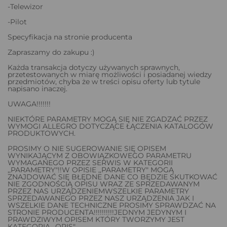
-Telewizor
-Pilot
Specyfikacja na stronie producenta
Zapraszamy do zakupu :)
Każda transakcja dotyczy używanych sprawnych,
przetestowanych w miarę możliwości i posiadanej wiedzy
przedmiotów, chyba że w treści opisu oferty lub tytule
napisano inaczej.
UWAGA!!!!!!!
NIEKTÓRE PARAMETRY MOGĄ SIĘ NIE ZGADZAĆ PRZEZ
WYMOGI ALLEGRO DOTYCZĄCE ŁĄCZENIA KATALOGÓW
PRODUKTOWYCH.
PROSIMY O NIE SUGEROWANIE SIĘ OPISEM
WYNIKAJĄCYM Z OBOWIĄZKOWEGO PARAMETRU
WYMAGANEGO PRZEZ SERWIS W KATEGORII
,,PARAMETRY"!!W OPISIE ,,PARAMETRY" MOGĄ
ZNAJDOWAĆ SIĘ BŁĘDNE DANE CO BĘDZIE SKUTKOWAĆ
NIE ZGODNOŚCIĄ OPISU WRAZ ZE SPRZEDAWANYM
PRZEZ NAS URZĄDZENIEMWSZELKIE PARAMETRY
SPRZEDAWANEGO PRZEZ NASZ URZĄDZENIA JAK I
WSZELKIE DANE TECHNICZNE PROSIMY SPRAWDZAĆ NA
STRONIE PRODUCENTA!!!!!!!!!!JEDNYM JEDYNYM I
PRAWDZIWYM OPISEM KTÓRY TWORZYMY JEST
KATEGORIA ,,OPIS"