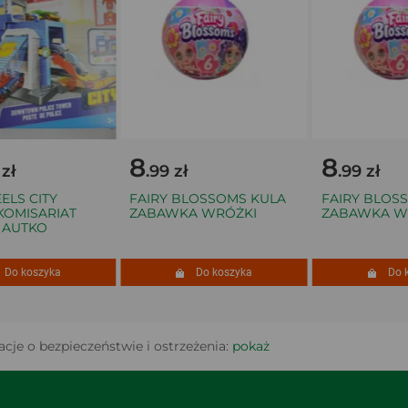
8
8
ł
.99 zł
.99 zł
S CITY
FAIRY BLOSSOMS KULA
FAIRY BLOSSO
MISARIAT
ZABAWKA WRÓŻKI
ZABAWKA WR
AUTKO
o koszyka
Do koszyka
Do ko
cje o bezpieczeństwie i ostrzeżenia:
pokaż