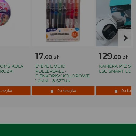
17
129
.00 zł
.00 zł
MS KULA
EYEYE LIQUID
KAMERA PTZ SOL
ÓŻKI
ROLLERBALL -
LSC SMART CONN
CIENKOPISY KOLOROWE
1.0MM - 8 SZTUK
szyka
Do koszyka
Do koszyka