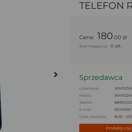
TELEFON 
180
Cena:
.00 zł
0 szt.
Stan magazynu:
Sprzedawca
Lokalizacja:
WARSZAW
Miasto:
WARSZA
Telefon:
8895052
E-mail:
REYMON
Godz. otwarcia:
8:00 - 21:
Produkty z tej 