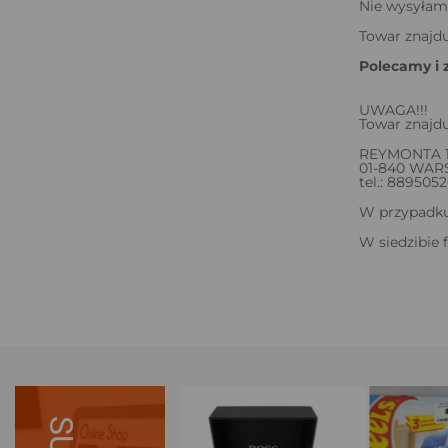
Nie wysyłam
Towar znajdu
Polecamy i 
UWAGA!!!
Towar znajdu
REYMONTA 
01-840 WA
tel.: 889505
W przypadku 
W siedzibie 