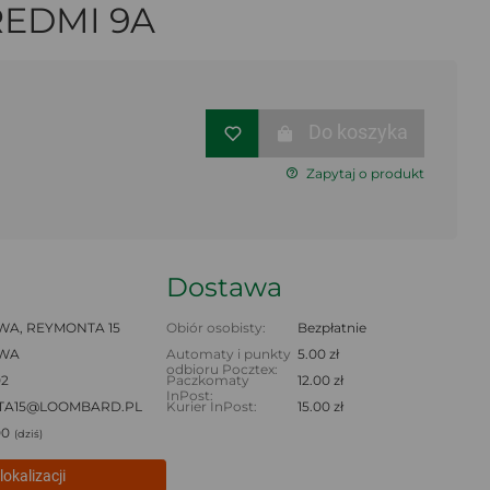
REDMI 9A
Do koszyka
Zapytaj o produkt
Dostawa
A, REYMONTA 15
Obiór osobisty:
Bezpłatnie
WA
Automaty i punkty
5.00 zł
odbioru Pocztex:
02
Paczkomaty
12.00 zł
InPost:
TA15@LOOMBARD.PL
Kurier InPost:
15.00 zł
00
(dziś)
lokalizacji