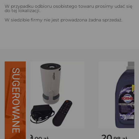
W przypadku odbioru osobistego towaru prosimy udać się
do tej lokalizacji.
W siedzibie firmy nie jest prowadzona żadna sprzedaż.
SUGEROWANE
119
20
.00 zł
.98 zł