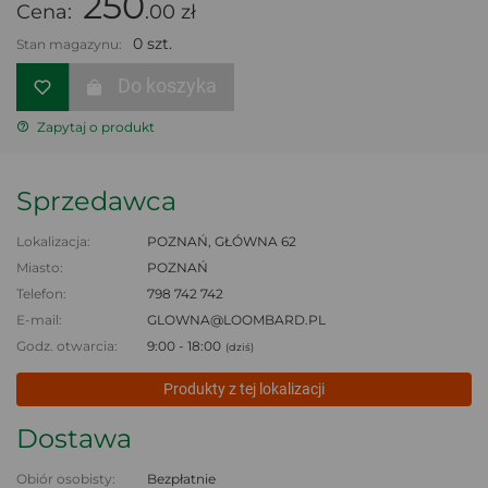
250
Cena:
.00 zł
0 szt.
Stan magazynu:
Do koszyka
Zapytaj o produkt
Sprzedawca
Lokalizacja:
POZNAŃ, GŁÓWNA 62
Miasto:
POZNAŃ
Telefon:
798 742 742
E-mail:
GLOWNA@LOOMBARD.PL
Godz. otwarcia:
9:00 - 18:00
(dziś)
Produkty z tej lokalizacji
Dostawa
Obiór osobisty:
Bezpłatnie