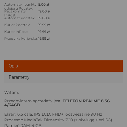
Automaty i punkty
5.00 zł
odbioru Pocztex:
Paczkomaty
19.00 zł
InPost:
Automat Pocztex:
19.00 zł
Kurier Pocztex:
19.99 zł
Kurier InPost:
19.99 zł
Przesyłka kurierska:
19.99 zł
Opis
Parametry
Witam.
Przedmiotem sprzedaży jest:
TELEFON REALME 8 5G
4/64GB
Ekran: 6,5 cala, IPS LCD, FHD+, odświeżanie 90 Hz
Procesor: MediaTek Dimensity 700 (z obsługą sieci 5G)
Pamięć RAM: 4 GB