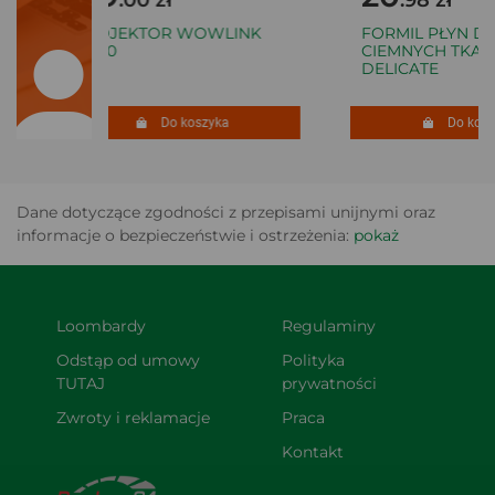
PROJEKTOR WOWLINK
FORMIL PŁYN DO
W210
CIEMNYCH TKANIN
DELICATE
Do koszyka
Do koszy
Dane dotyczące zgodności z przepisami unijnymi oraz
informacje o bezpieczeństwie i ostrzeżenia:
pokaż
Loombardy
Regulaminy
Odstąp od umowy 
Polityka 
TUTAJ
prywatności
Zwroty i reklamacje
Praca
Kontakt