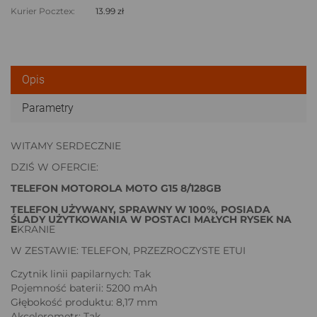
Kurier Pocztex:
13.99 zł
Opis
Parametry
WITAMY SERDECZNIE
DZIŚ W OFERCIE:
TELEFON MOTOROLA MOTO G15 8/128GB
TELEFON UŻYWANY, SPRAWNY W 100%, POSIADA
ŚLADY UŻYTKOWANIA W POSTACI MAŁYCH RYSEK NA
E
KRANIE
W ZESTAWIE: TELEFON, PRZEZROCZYSTE ETUI
Czytnik linii papilarnych: Tak
Pojemność baterii: 5200 mAh
Głębokość produktu: 8,17 mm
Akcelerometr: Tak