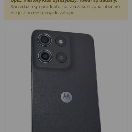
Ups... niestety ktoś był szybszy. Towar sprzedany.
Sprzedaż tego produktu została zakończona, obecnie
nie jest on dostępny do zakupu.