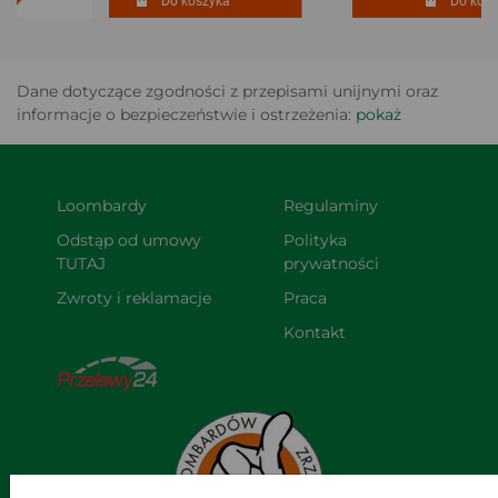
Do koszyka
Do koszy
Dane dotyczące zgodności z przepisami unijnymi oraz
informacje o bezpieczeństwie i ostrzeżenia:
pokaż
Loombardy
Regulaminy
Odstąp od umowy 
Polityka 
TUTAJ
prywatności
Zwroty i reklamacje
Praca
Kontakt