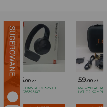
SUGEROWANE
95
59
.00 zł
.00 zł
SŁUCHAWKI JBL 525 BT
MASZYNKA HAIR 
050036398107
LAT-212 KOMPLET