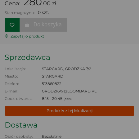
280
Cena:
.00 zł
0 szt.
Stan magazynu:
Do koszyka
Zapytaj o produkt
Sprzedawca
Lokalizacja:
STARGARD, GRODZKA 7/2
Miasto:
STARGARD
Telefon:
513860822
E-mail:
GRODZKA7@LOOMBARD.PL
Godz. otwarcia:
8:15 - 20:45
(dziś)
Produkty z tej lokalizacji
Dostawa
Obiór osobisty:
Bezpłatnie