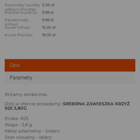
Automaty i punkty
5.00 zł
odbioru Pocztex:
Pocztex Kurier24:
9.99 zł
Paczkomaty
9.99 zł
InPost:
Kurier InPost:
15.00 zł
Kurier Pocztex:
19.00 zł
Opis
Parametry
Witamy serdecznie.
Dziś w ofercie posiadamy:
SREBRNA ZAWIESZKA KRZYŻ
925 3,80G
Próba -925
Waga - 3,8 g
Metal szlachetny - Srebro
Stan wizualny - dobry