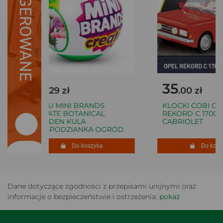
SUGEROWANE
17
35
.29 zł
.00 zł
ZURU MINI BRANDS
KLOCKI COBI OPE
CREATE BOTANICAL
REKORD C 1700 L
GARDEN KULA
CABRIOLET
NIESPODZIANKA OGRÓD
Do koszyka
Do koszy
Dane dotyczące zgodności z przepisami unijnymi oraz
informacje o bezpieczeństwie i ostrzeżenia:
pokaż