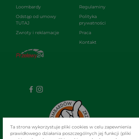
Loombardy
Regulaminy
Odstąp od umowy 
Polityka 
TUTAJ
prywatności
Zwroty i reklamacje
Praca
Kontakt
Ta strona wykorzystuje pliki cookies w celu zapewnienia
prawidłowego działania poszczególnych jej funkcji (pliki