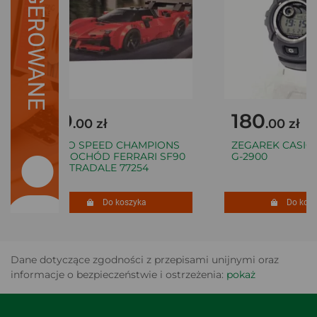
SUGEROWANE
69
180
.00 zł
.00 zł
LEGO SPEED CHAMPIONS
ZEGAREK CASIO 
SAMOCHÓD FERRARI SF90
G-2900
XX STRADALE 77254
Do koszyka
Do koszy
Dane dotyczące zgodności z przepisami unijnymi oraz
informacje o bezpieczeństwie i ostrzeżenia:
pokaż