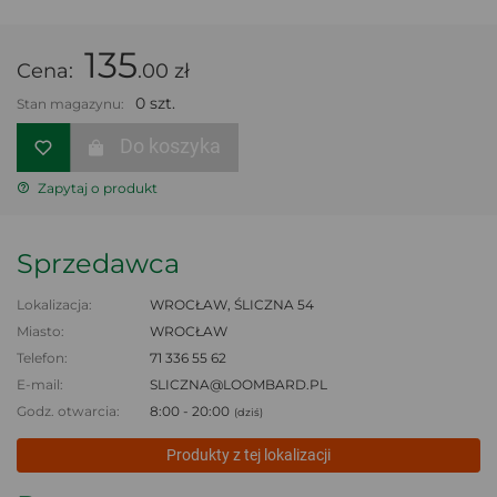
135
Cena:
.00 zł
0 szt.
Stan magazynu:
Do koszyka
Zapytaj o produkt
Sprzedawca
Lokalizacja:
WROCŁAW, ŚLICZNA 54
Miasto:
WROCŁAW
Telefon:
71 336 55 62
E-mail:
SLICZNA@LOOMBARD.PL
Godz. otwarcia:
8:00 - 20:00
(dziś)
Produkty z tej lokalizacji