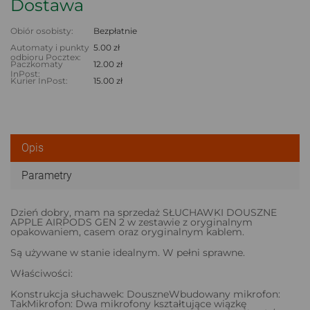
Dostawa
Obiór osobisty:
Bezpłatnie
Automaty i punkty
5.00 zł
odbioru Pocztex:
Paczkomaty
12.00 zł
InPost:
Kurier InPost:
15.00 zł
Opis
Parametry
Dzień dobry, mam na sprzedaż SŁUCHAWKI DOUSZNE
APPLE AIRPODS GEN 2 w zestawie z oryginalnym
opakowaniem, casem oraz oryginalnym kablem.
Są używane w stanie idealnym. W pełni sprawne.
Właściwości:
Konstrukcja słuchawek: DouszneWbudowany mikrofon:
TakMikrofon: Dwa mikrofony kształtujące wiązkę