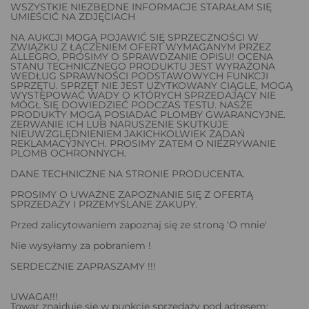
WSZYSTKIE NIEZBĘDNE INFORMACJE STARAŁAM SIĘ
UMIEŚCIĆ NA ZDJĘCIACH
NA AUKCJI MOGĄ POJAWIĆ SIĘ SPRZECZNOŚCI W
ZWIĄZKU Z ŁĄCZENIEM OFERT WYMAGANYM PRZEZ
ALLEGRO, PROSIMY O SPRAWDZANIE OPISU! OCENA
STANU TECHNICZNEGO PRODUKTU JEST WYRAŻONA
WEDŁUG SPRAWNOŚCI PODSTAWOWYCH FUNKCJI
SPRZĘTU. SPRZĘT NIE JEST UŻYTKOWANY CIĄGLE, MOGĄ
WYSTĘPOWAĆ WADY O KTÓRYCH SPRZEDAJĄCY NIE
MÓGŁ SIĘ DOWIEDZIEĆ PODCZAS TESTU. NASZE
PRODUKTY MOGĄ POSIADAĆ PLOMBY GWARANCYJNE.
ZERWANIE ICH LUB NARUSZENIE SKUTKUJE
NIEUWZGLĘDNIENIEM JAKICHKOLWIEK ŻĄDAŃ
REKLAMACYJNYCH. PROSIMY ZATEM O NIEZRYWANIE
PLOMB OCHRONNYCH.
DANE TECHNICZNE NA STRONIE PRODUCENTA.
PROSIMY O UWAŻNE ZAPOZNANIE SIĘ Z OFERTĄ
SPRZEDAŻY I PRZEMYŚLANE ZAKUPY.
Przed zalicytowaniem zapoznaj się ze stroną 'O mnie'
Nie wysyłamy za pobraniem !
SERDECZNIE ZAPRASZAMY !!!
UWAGA!!!
Towar znajduje się w punkcie sprzedaży pod adresem: