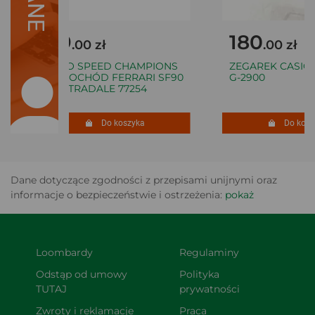
69
180
.00 zł
.00 zł
LEGO SPEED CHAMPIONS
ZEGAREK CASIO 
SAMOCHÓD FERRARI SF90
G-2900
XX STRADALE 77254
Do koszyka
Do koszy
Dane dotyczące zgodności z przepisami unijnymi oraz
informacje o bezpieczeństwie i ostrzeżenia:
pokaż
Loombardy
Regulaminy
Odstąp od umowy 
Polityka 
TUTAJ
prywatności
Zwroty i reklamacje
Praca