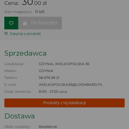
30
Cena:
.00 zł
0 szt.
Stan magazynu:
Do koszyka
Zapytaj o produkt
Sprzedawca
Lokalizacja:
GDYNIA, WIELKOPOLSKA 36
Miasto:
GDYNIA
Telefon:
58 676 58 21
E-mail:
WIELKOPOLSKA36@LOOMBARD.PL
Godz. otwarcia:
8:00 - 21:00
(dziś)
Produkty z tej lokalizacji
Dostawa
Obiór osobisty:
Bezpłatnie