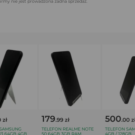
firmy nie jest prowadzona żadna sprzedaż.
179
500
ł
.99 zł
.00 zł
AMSUNG
TELEFON REALME NOTE
TELEFON SAMSU
 64GB 4GB
50 64GB 3GB RAM
4GB / 128GB