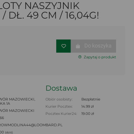
ŁOTY NASZYJNIK
/ DŁ. 49 CM / 16,04G!
Do koszyka
Zapytaj o produkt
Dostawa
ÓR MAZOWIECKI,
Obiór osobisty:
Bezpłatnie
KA 1A
Kurier Pocztex:
14.99 zł
WÓR MAZOWIECKI
Pocztex Kurier24:
19.00 zł
66
ROWMODLINA44@LOOMBARD.PL
:00
(dziś)