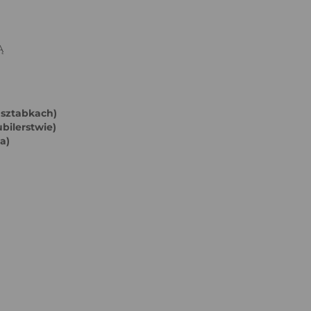
Ą
 sztabkach)
bilerstwie)
a)