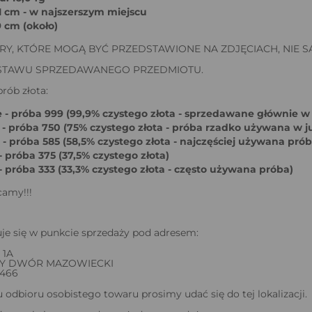
 1 cm - w najszerszym miejscu
9 cm (około)
Y, KTÓRE MOGĄ BYĆ PRZEDSTAWIONE NA ZDJĘCIACH, NIE S
ESTAWU SPRZEDAWANEGO PRZEDMIOTU.
rób złota:
 - próba 999 (99,9% czystego złota - sprzedawane głównie w
 - próba 750 (75% czystego złota - próba rzadko używana w ju
- próba 585 (58,5% czystego złota - najczęściej używana prób
 próba 375 (37,5% czystego złota)
- próba 333 (33,3% czystego złota - często używana próba)
camy!!!
je się w punkcie sprzedaży pod adresem:
 1A
WY DWÓR MAZOWIECKI
 466
odbioru osobistego towaru prosimy udać się do tej lokalizacji.