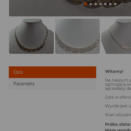
Witamy!
Opis
Na naszych a
Parametry
zajmującą si
sprzedaży det
Dziś w oferc
Wyrób jest u
Stan wizualn
Próba złota:
Masa wyrobu