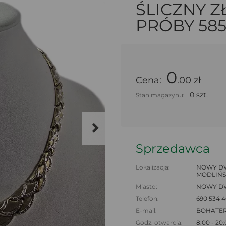
ŚLICZNY Z
PRÓBY 585 
0
Cena:
.00 zł
0 szt.
Stan magazynu:
Sprzedawca
Lokalizacja:
NOWY DW
MODLIŃS
Miasto:
NOWY D
Telefon:
690 534 4
E-mail:
BOHATE
Godz. otwarcia:
8:00 - 20