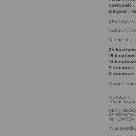
Szerokość :
Długość : 4
EKSPOZYTOR
CZĘŚCIĄ Z
Oznaczenia p
24-karatowe
18-karatowe
14-karatowe 
9-karatowe -
8-karatowe 
Gorąco pole
UWAGA!!!
Towar znajdu
MODLIŃSKA
05-100 NO
tel.: 690 534
W przypadku 