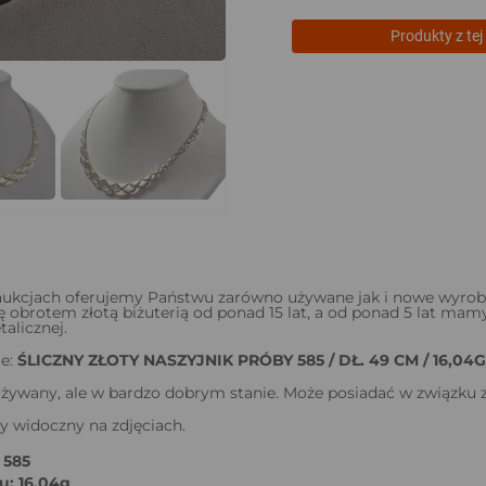
Produkty z tej 
ukcjach oferujemy Państwu zarówno używane jak i nowe wyroby ju
ę obrotem złotą biżuterią od ponad 15 lat, a od ponad 5 lat m
alicznej.
ie:
ŚLICZNY ZŁOTY NASZYJNIK PRÓBY 585 / DŁ. 49 CM / 16,04G
żywany, ale w bardzo dobrym stanie. Może posiadać w związku z
y widoczny na zdjęciach.
 585
: 16,04g