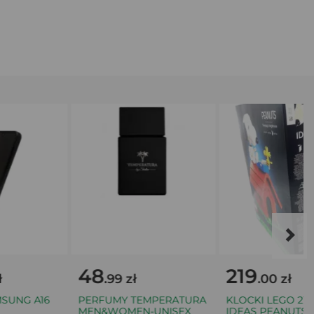
48
219
.99 zł
.00 zł
NG A16
PERFUMY TEMPERATURA
KLOCKI LEGO 21368
MEN&WOMEN-UNISEX
IDEAS PEANUTS