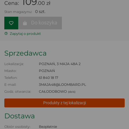
109
Cena:
.00 zł
0 szt.
Stan magazynu:
Do koszyka
Zapytaj o produkt
Sprzedawca
Lokalizacja:
POZNAŃ, 3 MAJA 48A 2
Miasto:
POZNAŃ
Telefon:
61 840 18 17
E-mail:
3MAJA48@LOOMBARD.PL
Godz. otwarcia:
CAŁODOBOWO
(dziś)
Produkty z tej lokalizacji
Dostawa
Obiór osobisty:
Bezpłatnie