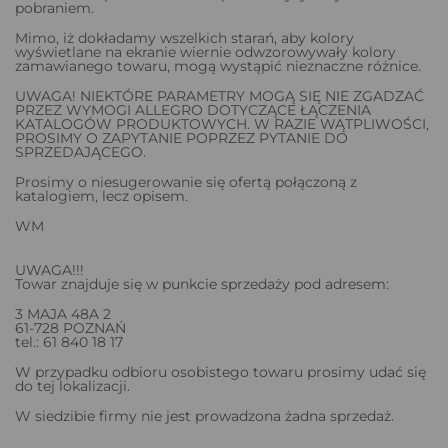
pobraniem.
Mimo, iż dokładamy wszelkich starań, aby kolory
wyświetlane na ekranie wiernie odwzorowywały kolory
zamawianego towaru, mogą wystąpić nieznaczne różnice.
UWAGA! NIEKTÓRE PARAMETRY MOGĄ SIĘ NIE ZGADZAĆ
PRZEZ WYMOGI ALLEGRO DOTYCZĄCE ŁĄCZENIA
KATALOGÓW PRODUKTOWYCH. W RAZIE WĄTPLIWOŚCI,
PROSIMY O ZAPYTANIE POPRZEZ PYTANIE DO
SPRZEDAJĄCEGO.
Prosimy o niesugerowanie się ofertą połączoną z
katalogiem, lecz opisem.
WM
UWAGA!!!
Towar znajduje się w punkcie sprzedaży pod adresem:
3 MAJA 48A 2
61-728 POZNAŃ
tel.: 61 840 18 17
W przypadku odbioru osobistego towaru prosimy udać się
do tej lokalizacji.
W siedzibie firmy nie jest prowadzona żadna sprzedaż.