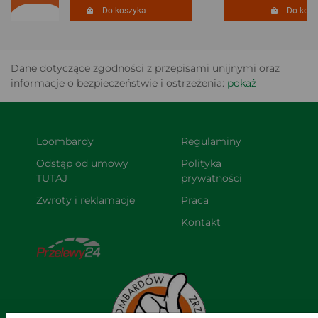
Do koszyka
Do koszy
Dane dotyczące zgodności z przepisami unijnymi oraz
informacje o bezpieczeństwie i ostrzeżenia:
pokaż
Loombardy
Regulaminy
Odstąp od umowy 
Polityka 
TUTAJ
prywatności
Zwroty i reklamacje
Praca
Kontakt