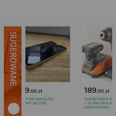
SUGEROWANE
149
189
.00 zł
.00 zł
TELEFON SAMSUNG
WKRĘTARKA AEG 
GALAXY A5 2016
+ 2X AKUMULATOR
ŁADOWARKA