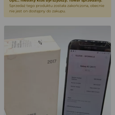
Ups... niestety ktoś był szybszy. Towar sprzedany.
Sprzedaż tego produktu została zakończona, obecnie
nie jest on dostępny do zakupu.