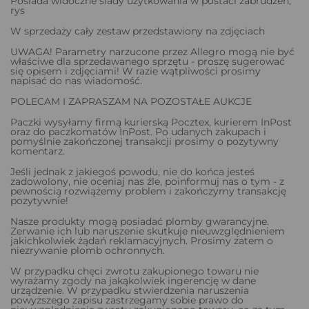
Posiada widoczne ślady użytkowania w postaci zabrudzeń,
rys
W sprzedaży cały zestaw przedstawiony na zdjęciach
UWAGA! Parametry narzucone przez Allegro mogą nie być
właściwe dla sprzedawanego sprzętu - proszę sugerować
się opisem i zdjęciami! W razie wątpliwości prosimy
napisać do nas wiadomość.
POLECAM I ZAPRASZAM NA POZOSTAŁE AUKCJE
Paczki wysyłamy firmą kurierską Pocztex, kurierem InPost
oraz do paczkomatów InPost. Po udanych zakupach i
pomyślnie zakończonej transakcji prosimy o pozytywny
komentarz.
Jeśli jednak z jakiegoś powodu, nie do końca jesteś
zadowolony, nie oceniaj nas źle, poinformuj nas o tym - z
pewnością rozwiążemy problem i zakończymy transakcję
pozytywnie!
Nasze produkty mogą posiadać plomby gwarancyjne.
Zerwanie ich lub naruszenie skutkuje nieuwzględnieniem
jakichkolwiek żądań reklamacyjnych. Prosimy zatem o
niezrywanie plomb ochronnych.
W przypadku chęci zwrotu zakupionego towaru nie
wyrażamy zgody na jakąkolwiek ingerencję w dane
urządzenie. W przypadku stwierdzenia naruszenia
powyższego zapisu zastrzegamy sobie prawo do