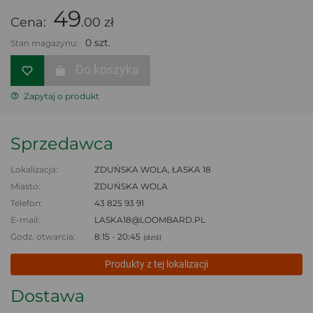
49
Cena:
.00 zł
0 szt.
Stan magazynu:
Do koszyka
Zapytaj o produkt
Sprzedawca
Lokalizacja:
ZDUŃSKA WOLA, ŁASKA 18
Miasto:
ZDUŃSKA WOLA
Telefon:
43 825 93 91
E-mail:
LASKA18@LOOMBARD.PL
Godz. otwarcia:
8:15 - 20:45
(dziś)
Produkty z tej lokalizacji
Dostawa