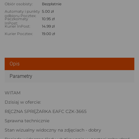
Obiór osobisty:
Bezpłatnie
Automaty i punkty
5.00 zł
odbioru Pocztex:
Paczkomaty
10.95 zł
InPost:
Kurier InPost:
14.99 zł
Kurier Pocztex:
19.00 zł
Opis
Parametry
WITAM
Dzisiaj w ofercie:
RĘCZNA SPRĘŻARKA EAFC CZK-3665
Sprawna technicznie
Stan wizualny widoczny na zdjęciach - dobry