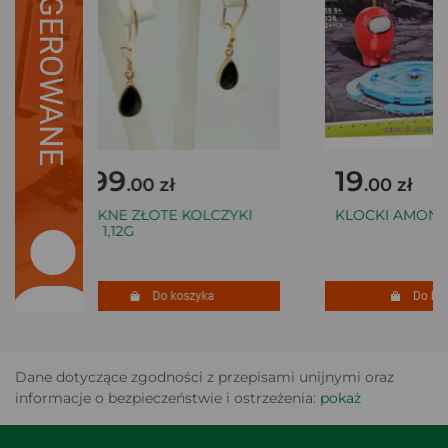
SUGEROWANE
399
19
.00 zł
.00 zł
PIĘKNE ZŁOTE KOLCZYKI
KLOCKI AMONG
333 1,12G
Do koszyka
Do kosz
Dane dotyczące zgodności z przepisami unijnymi oraz
informacje o bezpieczeństwie i ostrzeżenia:
pokaż