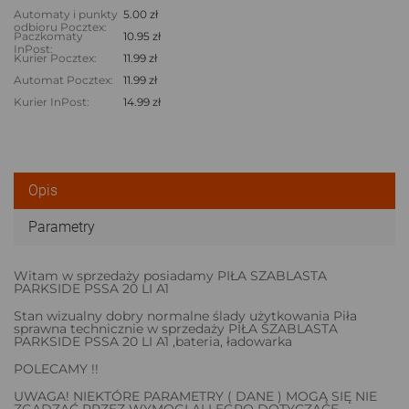
Automaty i punkty
5.00 zł
odbioru Pocztex:
Paczkomaty
10.95 zł
InPost:
Kurier Pocztex:
11.99 zł
Automat Pocztex:
11.99 zł
Kurier InPost:
14.99 zł
Opis
Parametry
Witam w sprzedaży posiadamy PIŁA SZABLASTA
PARKSIDE PSSA 20 LI A1
Stan wizualny dobry normalne ślady użytkowania Piła
sprawna technicznie w sprzedaży PIŁA SZABLASTA
PARKSIDE PSSA 20 LI A1 ,bateria, ładowarka
POLECAMY !!
UWAGA! NIEKTÓRE PARAMETRY ( DANE ) MOGĄ SIĘ NIE
ZGADZAĆ PRZEZ WYMOGI ALLEGRO DOTYCZĄCE