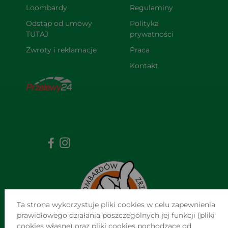
Loombardy
Regulaminy
Odstąp od umowy 
Polityka 
TUTAJ
prywatności
Zwroty i reklamacje
Praca
Kontakt
Ta strona wykorzystuje pliki cookies w celu zapewnienia
prawidłowego działania poszczególnych jej funkcji (pliki
cookies własne) oraz pliki cookies pochodzące od