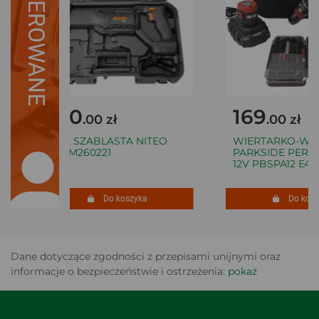
SUGEROWANE
140
169
.00 zł
.00 zł
PIŁA SZABLASTA NITEO
WIERTARKO-WKR
POJM260221
PARKSIDE PERF
12V PBSPA12 E4 K
Do koszyka
Do koszy
Dane dotyczące zgodności z przepisami unijnymi oraz
informacje o bezpieczeństwie i ostrzeżenia:
pokaż