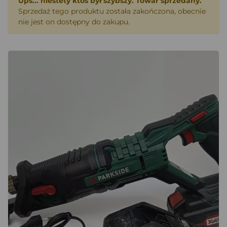
Ups... niestety ktoś był szybszy. Towar sprzedany.
Sprzedaż tego produktu została zakończona, obecnie
nie jest on dostępny do zakupu.