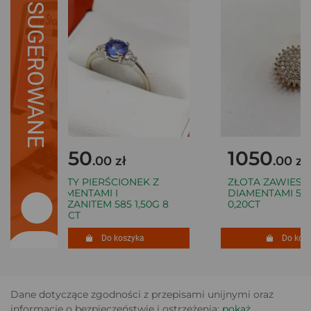
SUGEROWANE
1050
1050
.00 zł
.00 zł
ZŁOTY PIERŚCIONEK Z
ZŁOTA ZAWIESZK
DIAMENTAMI I
DIAMENTAMI 585 
TANZANITEM 585 1,50G 8
0,20CT
0,06CT
Do koszyka
Do koszy
Dane dotyczące zgodności z przepisami unijnymi oraz
informacje o bezpieczeństwie i ostrzeżenia:
pokaż