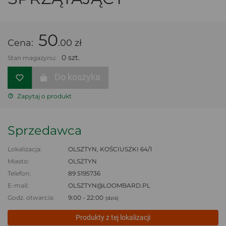
50
Cena:
.00 zł
0 szt.
Stan magazynu:
Do koszyka
Zapytaj o produkt
Sprzedawca
Lokalizacja:
OLSZTYN, KOŚCIUSZKI 64/1
Miasto:
OLSZTYN
Telefon:
89 5195736
E-mail:
OLSZTYN@LOOMBARD.PL
Godz. otwarcia:
9:00 - 22:00
(dziś)
Produkty z tej lokalizacji