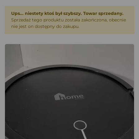
Ups... niestety ktoś był szybszy. Towar sprzedany.
Sprzedaż tego produktu została zakończona, obecnie
nie jest on dostępny do zakupu.