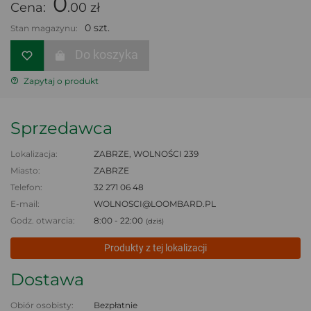
0
Cena:
.00 zł
0 szt.
Stan magazynu:
Do koszyka
Zapytaj o produkt
Sprzedawca
Lokalizacja:
ZABRZE, WOLNOŚCI 239
Miasto:
ZABRZE
Telefon:
32 271 06 48
E-mail:
WOLNOSCI@LOOMBARD.PL
Godz. otwarcia:
8:00 - 22:00
(dziś)
Produkty z tej lokalizacji
Dostawa
Obiór osobisty:
Bezpłatnie