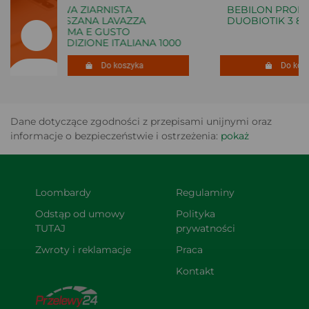
KAWA ZIARNISTA
BEBILON PROFU
MIESZANA LAVAZZA
DUOBIOTIK 3 800
CREMA E GUSTO
TRADIZIONE ITALIANA 1000
G
Do koszyka
Do koszy
Dane dotyczące zgodności z przepisami unijnymi oraz
informacje o bezpieczeństwie i ostrzeżenia:
pokaż
Loombardy
Regulaminy
Odstąp od umowy 
Polityka 
TUTAJ
prywatności
Zwroty i reklamacje
Praca
Kontakt