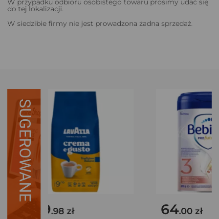
W przypadku odbioru osobistego towaru prosimy udać się
do tej lokalizacji.
W siedzibie firmy nie jest prowadzona żadna sprzedaż.
SUGEROWANE
69
64
.98 zł
.00 zł