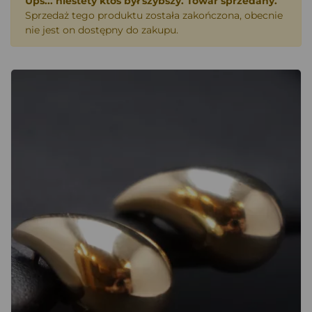
Ups... niestety ktoś był szybszy. Towar sprzedany.
Sprzedaż tego produktu została zakończona, obecnie
nie jest on dostępny do zakupu.