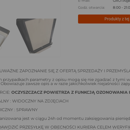
E-mail:
GROTA@
Godz. otwarcia:
8:00 - 21:
Produkty z tej 
UWAŻNE ZAPOZNANIE SIĘ Z OFERTĄ SPRZEDAŻY I PRZEMYŚL
 przypadkach parametry z opisu mogą się nie zgadzać z tymi w 
 Obowiazuje zawsze opis a w razie jakichkolwiek niejaśności zap
RCIE:
OCZYSZCZACZ POWIETRZA Z FUNKCJĄ OZONOWANIA I 
LNY : WIDOCZNY NA ZDJĘCIACH
ICZNY : SPRAWNY
anizowana jest w ciągu 24h od momentu zaksięgowania pienięd
AWDZIĆ PRZESYŁKĘ W OBECNOŚCI KURIERA CELEM WERYFIK