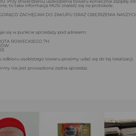
 Przy stwierdzeniu uszkodzenia towaru koniecznie zażądaj od k
one, to taka informacja MUSI znaleźć się na protokole.
 GORĄCO ZACHĘCAM DO ZAKUPU ORAZ OBEJRZENIA NASZYCH
je się w punkcie sprzedaży pod adresem:
ROTA ROWECKIEGO 7H
AKÓW
55
odbioru osobistego towaru prosimy udać się do tej lokalizacji.
firmy nie jest prowadzona żadna sprzedaż.