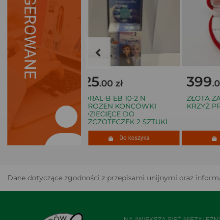
SUGEROWANE
25
399
 zł
.00 zł
.00 
KLEIN CK FREE
ORAL-B EB 10-2 N
ZŁOTA ZAW
0ML
FROZEN KOŃCÓWKI
KRZYŻ PR.5
DZIECIĘCE DO
SZCZOTECZEK 2 SZTUKI
Do koszyka
Do koszyka
D
Dane dotyczące zgodności z przepisami unijnymi oraz informa
NAJWIĘKSZA SIEĆ NIEZALEŻ