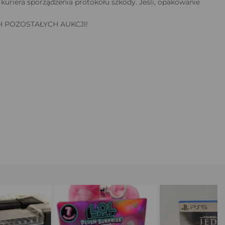
uriera sporządzenia protokołu szkody. Jeśli, opakowanie
 POZOSTAŁYCH AUKCJI!