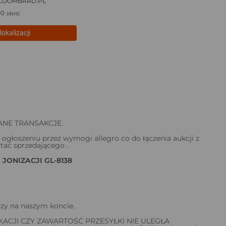
LOOMBARD.PL
00
(dziś)
lokalizacji
ANE TRANSAKCJE.
ogłoszeniu przez wymogi allegro co do łączenia aukcji z
ytać sprzedającego .
JONIZACJI GL-8138
zy na naszym koncie.
ACJI CZY ZAWARTOŚĆ PRZESYŁKI NIE ULEGŁA