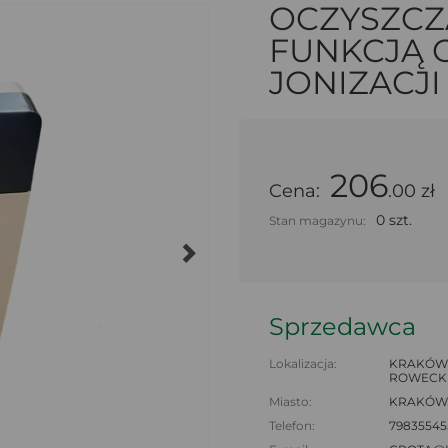
OCZYSZCZ
FUNKCJĄ 
JONIZACJI
206
Cena:
.00 zł
0 szt.
Stan magazynu:
Sprzedawca
Lokalizacja:
KRAKÓW,
ROWECKI
Miasto:
KRAKÓW
Telefon:
79835545