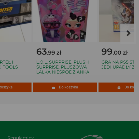
63
99
.99 zł
.00 zł
Ł I
L.O.L. SURPRISE, PLUSH
GRA NA PS5 STAR
TOOLS
SURPRISE, PLUSZOWA
JEDI UPADŁY ZAK
LALKA NIESPODZIANKA
zyka
Do koszyka
Do koszyka
Regulaminy