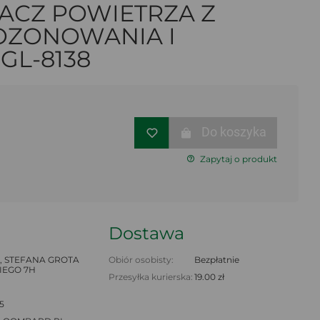
ACZ POWIETRZA Z
OZONOWANIA I
 GL-8138
Do koszyka
Zapytaj o produkt
Dostawa
 STEFANA GROTA
Obiór osobisty:
Bezpłatnie
EGO 7H
Przesyłka kurierska:
19.00 zł
5