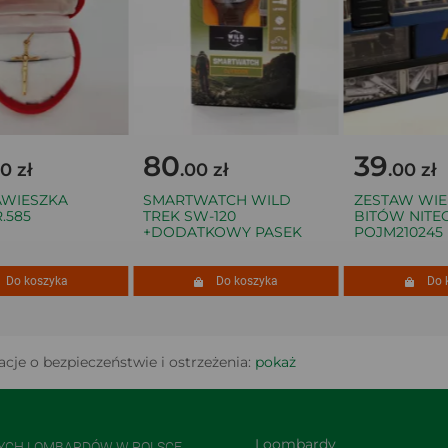
80
39
zł
.00 zł
.00 zł
IESZKA
SMARTWATCH WILD
ZESTAW WIERTE
85
TREK SW-120
BITÓW NITEO 
+DODATKOWY PASEK
POJM210245
o koszyka
Do koszyka
Do kos
cje o bezpieczeństwie i ostrzeżenia:
pokaż
Loombardy
NYCH LOMBARDÓW W POLSCE