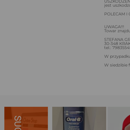
USZKODZENIU.
jest uszkodz
POLECAM I
UWAGA!!!
Towar znajdu
STEFANA G
30-348 KR
tel.: 7983554
W przypadku 
W siedzibie 