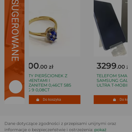
SUGEROWANE
1500
3299
.00 zł
.00 zł
ZŁOTY PIERŚCIONEK Z
TELEFOM SMART
DIAMENTAMI I
SAMSUNG GALAXY
TANZANITEM 0,46CT 585
ULTRA T-MOBILE
1,70G 9 0,08CT
Do koszyka
Do koszy
Dane dotyczące zgodności z przepisami unijnymi oraz
informacje o bezpieczeństwie i ostrzeżenia:
pokaż