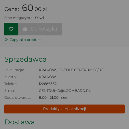
60
Cena:
.00 zł
0 szt.
Stan magazynu:
Do koszyka
Zapytaj o produkt
Sprzedawca
Lokalizacja:
KRAKÓW, OSIEDLE CENTRUM D1/U6
Miasto:
KRAKÓW
Telefon:
122686832
E-mail:
CENTRUMD@LOOMBARD.PL
Godz. otwarcia:
8:00 - 21:00
(dziś)
Produkty z tej lokalizacji
Dostawa