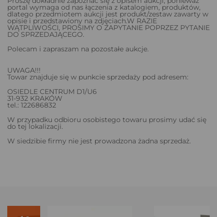
Proszę dokładnie zapoznać się z opisem aukcji, ponieważ
portal wymaga od nas łączenia z katalogiem, produktów,
dlatego przedmiotem aukcji jest produkt/zestaw zawarty w
opisie i przedstawiony na zdjęciach.W RAZIE
WĄTPLIWOŚCI, PROSIMY O ZAPYTANIE POPRZEZ PYTANIE
DO SPRZEDAJĄCEGO.
Polecam i zapraszam na pozostałe aukcje.
UWAGA!!!
Towar znajduje się w punkcie sprzedaży pod adresem:
OSIEDLE CENTRUM D1/U6
31-932 KRAKÓW
tel.: 122686832
W przypadku odbioru osobistego towaru prosimy udać się
do tej lokalizacji.
W siedzibie firmy nie jest prowadzona żadna sprzedaż.