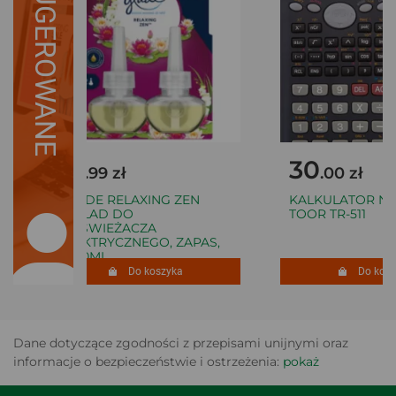
SUGEROWANE
18
30
.99 zł
.00 zł
GLADE RELAXING ZEN
KALKULATOR NA
WKŁAD DO
TOOR TR-511
ODŚWIEŻACZA
ELEKTRYCZNEGO, ZAPAS,
2X20ML
Do koszyka
Do koszy
Dane dotyczące zgodności z przepisami unijnymi oraz
informacje o bezpieczeństwie i ostrzeżenia:
pokaż