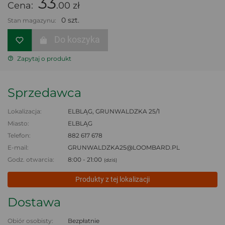
33
Cena:
.00 zł
0 szt.
Stan magazynu:
Do koszyka
Zapytaj o produkt
Sprzedawca
Lokalizacja:
ELBLĄG, GRUNWALDZKA 25/1
Miasto:
ELBLĄG
Telefon:
882 617 678
E-mail:
GRUNWALDZKA25@LOOMBARD.PL
Godz. otwarcia:
8:00 - 21:00
(dziś)
Produkty z tej lokalizacji
Dostawa
Obiór osobisty:
Bezpłatnie