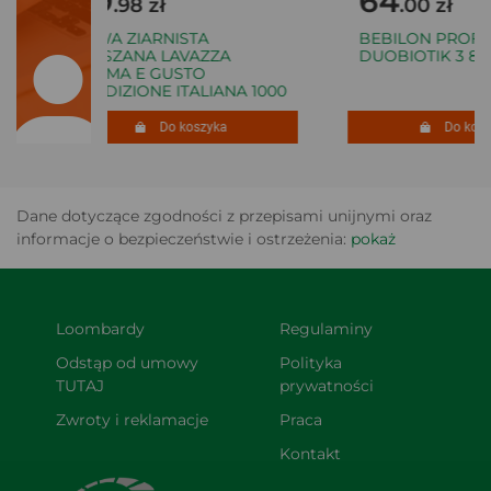
69
64
.98 zł
.00 zł
KAWA ZIARNISTA
BEBILON PROFU
MIESZANA LAVAZZA
DUOBIOTIK 3 800
CREMA E GUSTO
TRADIZIONE ITALIANA 1000
G
Do koszyka
Do koszy
Dane dotyczące zgodności z przepisami unijnymi oraz
informacje o bezpieczeństwie i ostrzeżenia:
pokaż
Loombardy
Regulaminy
Odstąp od umowy 
Polityka 
TUTAJ
prywatności
Zwroty i reklamacje
Praca
Kontakt