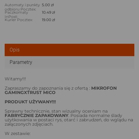
Automaty i punkty
5.00 zł
odbioru Pocztex:
Paczkomaty
10.49 zł
InPost:
Kurier Pocztex:
19.00 zł
Opis
Parametry
Witamy!!!
Zapraszamy do zapoznania się z ofertą :
MIKROFON
GAMINGXTRUST MICO
PRODUKT UŻYWANY!!!
Sprawny technicznie, stan wizualny oceniam na
FABRYCZNIE ZAPAKOWANY
. Posiada normalne ślady
użytkowania w postaci rys, otarć i zabrudzeń, do wglądu na
załączonych zdjęciach.
W zestawie: