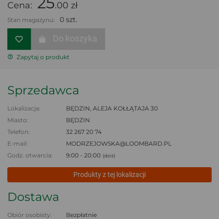
25
Cena:
.00 zł
0 szt.
Stan magazynu:
Do koszyka
Zapytaj o produkt
Sprzedawca
Lokalizacja:
BĘDZIN, ALEJA KOŁŁĄTAJA 30
Miasto:
BĘDZIN
Telefon:
32 267 20 74
E-mail:
MODRZEJOWSKA@LOOMBARD.PL
Godz. otwarcia:
9:00 - 20:00
(dziś)
Produkty z tej lokalizacji
Dostawa
Obiór osobisty:
Bezpłatnie