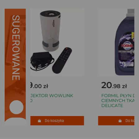
SUGEROWANE
119
20
.00 zł
.98 zł
PROJEKTOR WOWLINK
FORMIL PŁYN DO 
W210
CIEMNYCH TKANIN 
DELICATE
Do koszyka
Do koszy