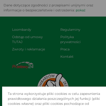
Dane dotyczące zgodności z przepisami unijnymi oraz
informacje o bezpieczeństwie i ostrzeżenia:
pokaż
Loombardy
Regulaminy
Odstąp od umowy 
Polityka 
TUTAJ
prywatności
Zwroty i reklamacje
Praca
Kontakt
Ta strona wykorzystuje pliki cookies w celu zapewnienia
prawidłowego działania poszczególnych jej funkcji (pliki
cookies własne) oraz pliki cookies pochodzące od