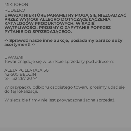
MIKROFON
PUDEŁKO
UWAGA! NIEKTÓRE PARAMETRY MOGĄ SIĘ NIEZGADZAĆ
PRZEZ WYMOGI ALLEGRO DOTYCZĄCE ŁĄCZENIA
KATALOGÓW PRODUKTOWYCH. W RAZIE
WĄTPLIWOŚCI, PROSIMY O ZAPYTANIE POPRZEZ
PYTANIE DO SPRZEDAJĄCEGO.
-> Sprawdź nasze inne aukcje, posiadamy bardzo duży
asortyment! <-
UWAGA!!!
Towar znajduje się w punkcie sprzedaży pod adresem:
ALEJA KOŁŁĄTAJA 30
42-500 BĘDZIN
tel.: 32 267 20 74
W przypadku odbioru osobistego towaru prosimy udać się
do tej lokalizacji.
W siedzibie firmy nie jest prowadzona żadna sprzedaż.