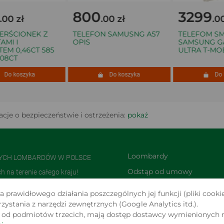
800
3299
0 zł
.00 zł
.00 
RŚCIONEK Z
TELEFON SAMUSNG A57
TELEFOM SMA
I I
OPIS
SAMSUNG GAL
M 0,46CT 585
ULTRA T-MOBI
8CT
o koszyka
Do koszyka
Do ko
cje o bezpieczeństwie i ostrzeżenia:
pokaż
Loombardy
NYCH LOMBARDÓW W POLSCE
Odstąp od umowy 
na terenie całego kraju!
TUTAJ
olsce i jedną z największych w
 prawidłowego działania poszczególnych jej funkcji (pliki cookie
Zwroty i reklamacje
stania z narzędzi zewnętrznych (Google Analytics itd.).
s od podmiotów trzecich, mają dostęp dostawcy wymienionych 
 W SERWISIE