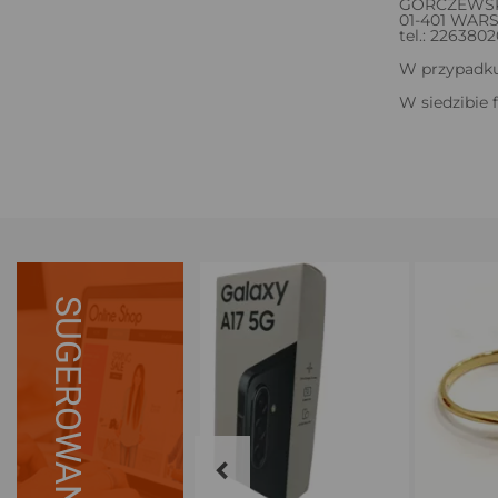
GÓRCZEWSK
01-401 WAR
tel.: 226380
W przypadku 
W siedzibie 
SUGEROWANE