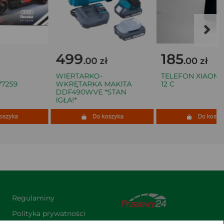
499
185
.00 zł
.00 zł
WIERTARKO-
TELEFON XIAOMI RE
59
WKRĘTARKA MAKITA
12 C
DDF490WVE *STAN
IGŁA!*
yka
Do koszyka
Do koszyka
Regulaminy
Polityka prywatności