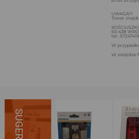
przez przyg
UWAGA!!!
Towar znajdu
KOŚCIUSZKI 
50-438 WR
tel.: 5724741
W przypadku 
W siedzibie 