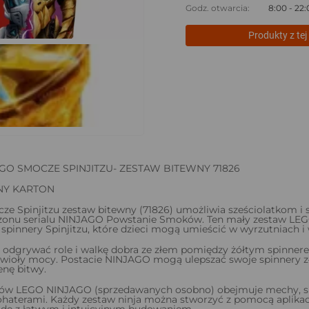
Godz. otwarcia:
8:00 - 22
Produkty z tej 
GO SMOCZE SPINJITZU- ZESTAW BITEWNY 71826
Y KARTON
e Spinjitzu zestaw bitewny (71826) umożliwia sześciolatkom i
zonu serialu NINJAGO Powstanie Smoków. Ten mały zestaw LEGO z
pinnery Spinjitzu, które dzieci mogą umieścić w wyrzutniach i wy
 odgrywać role i walkę dobra ze złem pomiędzy żółtym spinner
ywioły mocy. Postacie NINJAGO mogą ulepszać swoje spinnery z
enę bitwy.
wów LEGO NINJAGO (sprzedawanych osobno) obejmuje mechy, smo
haterami. Każdy zestaw ninja można stworzyć z pomocą aplikacj