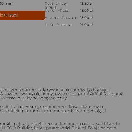
:00
Paczkomaty
13.50 zł
(dziś)
InPost:
Kurier InPost:
15.00 zł
lokalizacji
Automat Pocztex:
15.00 zł
Kurier Pocztex:
19.00 zł
 starszym dzieciom odgrywanie niesamowitych akcji z
awiera świątynię areny, dwie minifigurki Arinai Rasa oraz
strzelić je, by ze sobą walczyły.
em Arina i czerwonym spinnerem Rasa, które mają
łotymi elementami, które mogą zdobyć, uderzając i
ki i pojazdy, dzięki czemu fani mogą odgrywać historie
i LEGO Builder, która poprowadzi Ciebie i Twoje dziecko