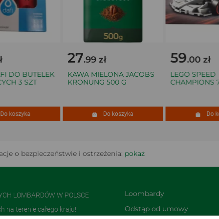
27
59
.99 zł
.00 zł
 DO BUTELEK
KAWA MIELONA JACOBS
LEGO SPEED
H 3 SZT
KRONUNG 500 G
CHAMPIONS 772
koszyka
Do koszyka
Do kosz
cje o bezpieczeństwie i ostrzeżenia:
pokaż
Loombardy
NYCH LOMBARDÓW W POLSCE
Odstąp od umowy 
na terenie całego kraju!