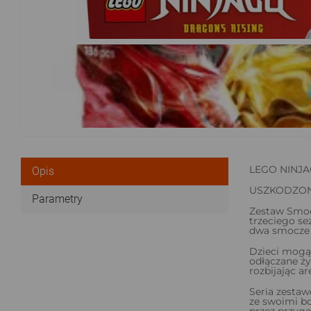
LEGO NINJA
Opis
USZKODZON
Parametry
Zestaw Smocz
trzeciego se
dwa smocze s
Dzieci mogą
odłączane ż
rozbijając ar
Seria zesta
ze swoimi bo