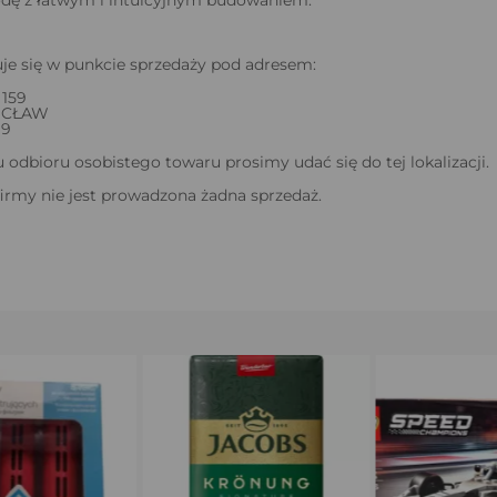
odę z łatwym i intuicyjnym budowaniem.
je się w punkcie sprzedaży pod adresem:
159
OCŁAW
99
odbioru osobistego towaru prosimy udać się do tej lokalizacji.
firmy nie jest prowadzona żadna sprzedaż.