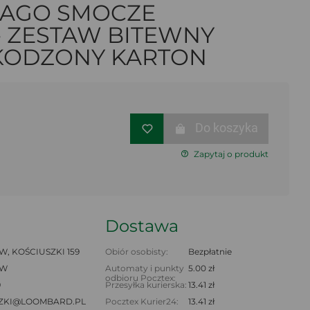
JAGO SMOCZE
- ZESTAW BITEWNY
ZKODZONY KARTON
Do koszyka
Zapytaj o produkt
Dostawa
, KOŚCIUSZKI 159
Obiór osobisty:
Bezpłatnie
AW
Automaty i punkty
5.00 zł
odbioru Pocztex:
9
Przesyłka kurierska:
13.41 zł
ZKI@LOOMBARD.PL
Pocztex Kurier24:
13.41 zł