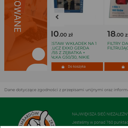
SUGEROWANE
110
18
00 zł
.00 zł
.00 zł
-SHOCK
ZESTAW WKŁADEK NA 1
FILTRY DAFI
ER GG-B100
KLUCZ EXXO GERDA
FILTRUJĄCYC
35/55 Z ZĘBATKA +
GAŁKA G50/30, NIKIE
Do koszyka
Do koszyka
Do 
Dane dotyczące zgodności z przepisami unijnymi oraz informa
NAJWIĘKSZA SIEĆ NIEZALEŻ
Jesteśmy w ponad 760 punktach 