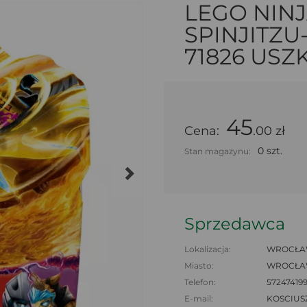
LEGO NIN
SPINJITZU
71826 US
45
Cena:
.00 zł
0 szt.
Stan magazynu:
Sprzedawca
Lokalizacja:
WROCŁAW
Miasto:
WROCŁ
Telefon:
57247419
E-mail:
KOSCIUS