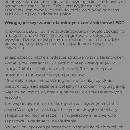
pełnowymiarowe koło zapasowe, wyciągarkę oraz klasyczne
oznaczenia marki Jeep. Dzięki atrakcyjnemu, żółto-
czarnemu malowaniu będzie świetnie wyglądać podczas
zabawy lub jako ozdoba na półce.
Wciągające wyzwanie dla młodych konstruktorów LEGO
W świecie LEGO Technic zaawansowane modele czekają na
młodych fanów LEGO, którzy są gotowi do kolejnych
wyzwań. Dzięki realistycznym mechanizmom te modele
pozwalają przybliżyć dzieciom zagadnienia związane z
inżynierią.
Znasz dziecko, które z radością zbuduje własną terenówkę?
Podaruj mu zestaw LEGO Technic Jeep Wrangler (42122),
który aż kipi od realistycznych detali. Trudno o lepszy
prezent dla fanów ciekawych pojazdów!
Model słynnego Jeepa Wranglera ma działający układ
kierowniczy, zawieszenie z potężnym skokiem i wyciągarkę,
więc dzieci mogą wybrać się na poszukiwanie terenowych
przygód.
Ten wspaniały model ma komplet realistycznych detali z
Jeepa Wranglera, takich jak klasyczne okrągłe reflektory,
atrapa z siedmioma szczelinami, pełnowymiarowe koło
zapasowe i składane tylne siedzenia.
Szukasz najlepszych prezentów dla fanów kolekcjonerskich