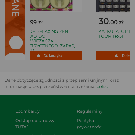
18
30
.99 zł
.00 zł
GLADE RELAXING ZEN
KALKULATOR NA
WKŁAD DO
TOOR TR-511
ODŚWIEŻACZA
ELEKTRYCZNEGO, ZAPAS,
2X20ML
Do koszyka
Do koszyk
Dane dotyczące zgodności z przepisami unijnymi oraz
informacje o bezpieczeństwie i ostrzeżenia:
pokaż
Loombardy
Regulaminy
Odstąp od umowy 
Polityka 
TUTAJ
prywatności