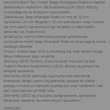
samochodów? Ten model Jeepa Wranglera Rubicon będzie
doskonałym wyborem dla budowniczych LEGO, którzy
rozglądają się za kolejnym wyzwaniem.
Zabawkowy Jeep Wrangler Rubicon ma ok. 12 cm
wysokości, 24 cm długości i 13 cm szerokości, więc można
się nim bawić lub postawić go na półce w obu rolach
sprawdzi się znakomicie.
Atrakcyjna, czarno-żółta kolorystyka i prestiżowe
oznaczenia marki Jeep Wrangler Rubicon przyciągną wzrok
każdego dziecka.
Drzwi i maska tego SUV-a otwierają się, więc dzieci mogą
łatwo odkrywać jego wnętrze.
Zestawy LEGO Technic otworzą świat inżynierii przed
małymi fanami budowania z LEGO, którzy są gotowi na
kolejne wyzwania.
Elementy LEGO spełniają rygorystyczne standardy
branżowe, dzięki czemu są jednolite, zawsze do siebie
pasują i można je z łatwością połączyć oraz rozdzielić i tak
jest niezmiennie od 1958 roku.
Elementy LEGO są zrzucane, podgrzewane, zgniatane,
skręcane i badane na wiele innych sposobów.
UWAGA!!!