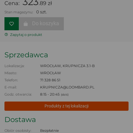
323
Cena:
.89 zł
0 szt.
Stan magazynu:
Do koszyka
Zapytaj o produkt
Sprzedawca
Lokalizacja:
WROCŁAW, KRUPNICZA 3.1-B
Miasto:
WROCŁAW
Telefon:
71 328 86 51
E-mail:
KRUPNICZA@LOOMBARD.PL
Godz. otwarcia:
8:15 - 20:45
(dziś)
Produkty z tej lokalizacji
Dostawa
Obiór osobisty:
Bezpłatnie