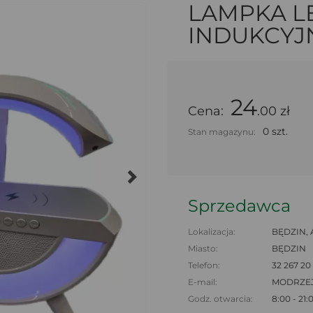
LAMPKA L
INDUKCYJN
24
Cena:
.00 zł
0 szt.
Stan magazynu:
Sprzedawca
Lokalizacja:
BĘDZIN, 
Miasto:
BĘDZIN
Telefon:
32 267 20
E-mail:
MODRZE
Godz. otwarcia:
8:00 - 21: