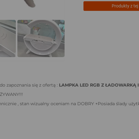
Produkty z tej 
o zapoznania się z ofertą :
LAMPKA LED RGB Z ŁADOWARKĄ I
ŻYWANY!!!
nicznie , stan wizualny oceniam na DOBRY +Posiada ślady użyt