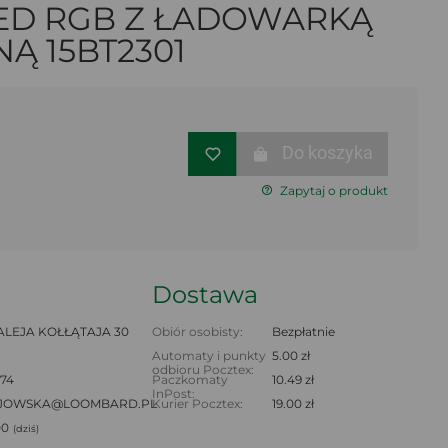
ED RGB Z ŁADOWARKĄ
Ą 15BT2301
Do koszyka
Zapytaj o produkt
Dostawa
ALEJA KOŁŁĄTAJA 30
Obiór osobisty:
Bezpłatnie
Automaty i punkty
5.00 zł
odbioru Pocztex:
 74
Paczkomaty
10.49 zł
InPost:
JOWSKA@LOOMBARD.PL
Kurier Pocztex:
19.00 zł
00
(dziś)