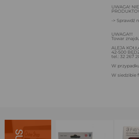
UWAGA! NI
PRODUKTOWY
-> Sprawdź n
UWAGA!!!
Towar znajdu
ALEJA KOŁŁ
42-500 BĘD
tel.: 32 267 2
W przypadku 
W siedzibie 