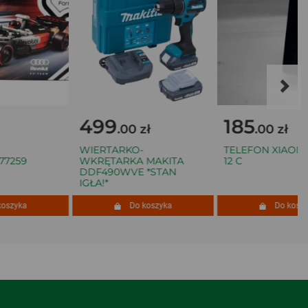
499
185
.00 zł
.00 zł
WIERTARKO-
TELEFON XIAOMI 
259
WKRĘTARKA MAKITA
12 C
DDF490WVE *STAN
IGŁA!*
zyka
Do koszyka
Do koszyka