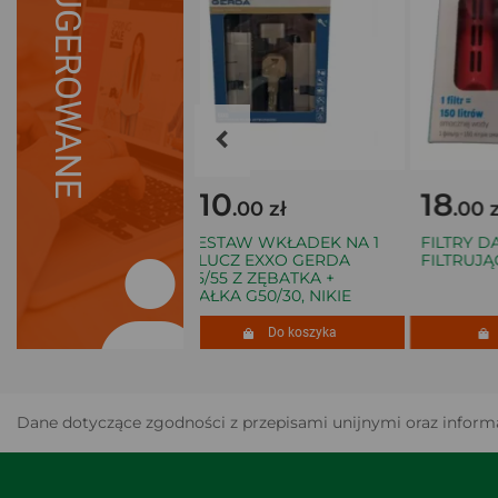
SUGEROWANE
110
18
.00 zł
.00 zł
.00 zł
G-SHOCK
ZESTAW WKŁADEK NA 1
FILTRY DAF
TER GG-B100
KLUCZ EXXO GERDA
FILTRUJĄCY
35/55 Z ZĘBATKA +
GAŁKA G50/30, NIKIE
Do koszyka
Do koszyka
D
Dane dotyczące zgodności z przepisami unijnymi oraz informa