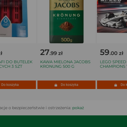
27
59
.99 zł
.00 zł
I DO BUTELEK
KAWA MIELONA JACOBS
LEGO SPEED
CH 3 SZT
KRONUNG 500 G
CHAMPIONS 77
o koszyka
Do koszyka
Do kos
cje o bezpieczeństwie i ostrzeżenia:
pokaż