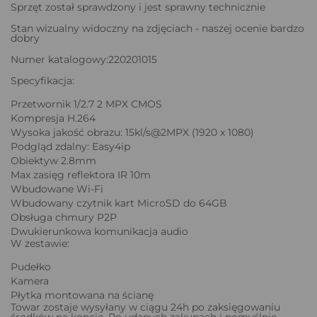
Sprzęt został sprawdzony i jest sprawny technicznie
Stan wizualny widoczny na zdjęciach - naszej ocenie bardzo
dobry
Numer katalogowy:220201015
Specyfikacja:
Przetwornik 1/2.7 2 MPX CMOS
Kompresja H.264
Wysoka jakość obrazu: 15kl/s@2MPX (1920 x 1080)
Podgląd zdalny: Easy4ip
Obiektyw 2.8mm
Max zasięg reflektora IR 10m
Wbudowane Wi-Fi
Wbudowany czytnik kart MicroSD do 64GB
Obsługa chmury P2P
Dwukierunkowa komunikacja audio
W zestawie:
Pudełko
Kamera
Płytka montowana na ścianę
Towar zostaje wysyłany w ciągu 24h po zaksięgowaniu
środków na koncie. Po udanych zakupach i pomyślnie