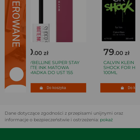
SUGEROWANE
30
79
.00 zł
.00 zł
MAYBELLINE SUPER STAY
CALVIN KLEIN CK
MATTE INK MATOWA
SHOCK FOR HIM 
POMADKA DO UST 155
100ML
Do koszyka
Do kosz
Dane dotyczące zgodności z przepisami unijnymi oraz
informacje o bezpieczeństwie i ostrzeżenia:
pokaż