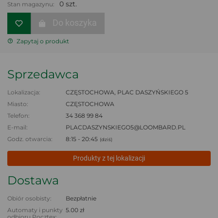
0 szt.
Stan magazynu:
Do koszyka
Zapytaj o produkt
Sprzedawca
Lokalizacja:
CZĘSTOCHOWA, PLAC DASZYŃSKIEGO 5
Miasto:
CZĘSTOCHOWA
Telefon:
34 368 99 84
E-mail:
PLACDASZYNSKIEGO5@LOOMBARD.PL
Godz. otwarcia:
8:15 - 20:45
(dziś)
Produkty z tej lokalizacji
Dostawa
Obiór osobisty:
Bezpłatnie
Automaty i punkty
5.00 zł
odbioru Pocztex: