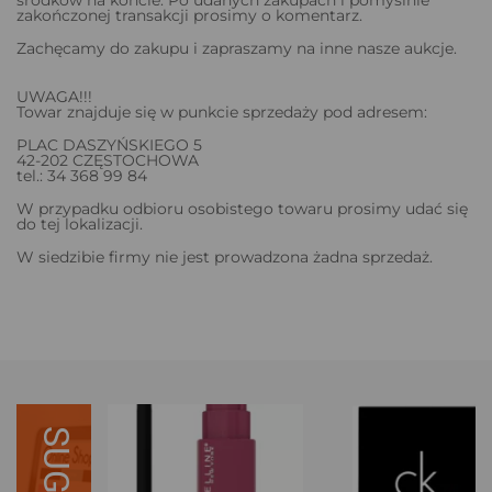
zakończonej transakcji prosimy o komentarz.
Zachęcamy do zakupu i zapraszamy na inne nasze aukcje.
UWAGA!!!
Towar znajduje się w punkcie sprzedaży pod adresem:
PLAC DASZYŃSKIEGO 5
42-202 CZĘSTOCHOWA
tel.: 34 368 99 84
W przypadku odbioru osobistego towaru prosimy udać się
do tej lokalizacji.
W siedzibie firmy nie jest prowadzona żadna sprzedaż.