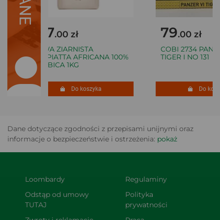
127
79
.00 zł
.00 zł
KAWA ZIARNISTA
COBI 2734 PANZER
VASPIATTA AFRICANA 100%
TIGER I NO 131
ARABICA 1KG
Do koszyka
Do koszy
Dane dotyczące zgodności z przepisami unijnymi oraz
informacje o bezpieczeństwie i ostrzeżenia:
pokaż
Loombardy
Regulaminy
Odstąp od umowy 
Polityka 
TUTAJ
prywatności