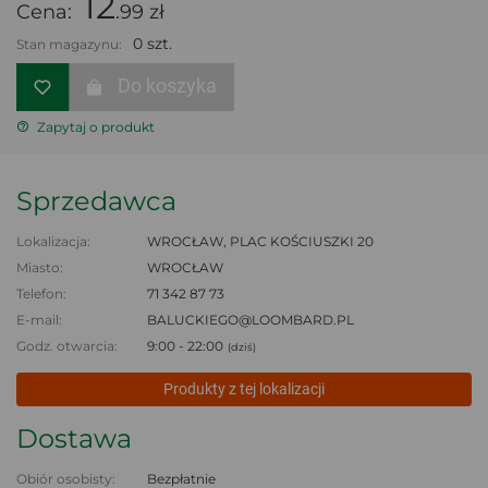
12
Cena:
.99 zł
0 szt.
Stan magazynu:
Do koszyka
Zapytaj o produkt
Sprzedawca
Lokalizacja:
WROCŁAW, PLAC KOŚCIUSZKI 20
Miasto:
WROCŁAW
Telefon:
71 342 87 73
E-mail:
BALUCKIEGO@LOOMBARD.PL
Godz. otwarcia:
9:00 - 22:00
(dziś)
Produkty z tej lokalizacji
Dostawa
Obiór osobisty:
Bezpłatnie