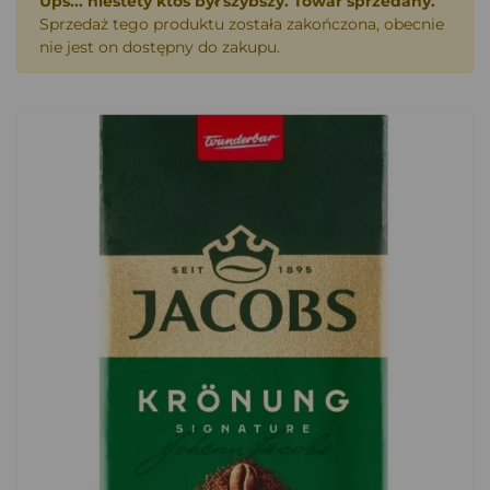
Ups... niestety ktoś był szybszy. Towar sprzedany.
Sprzedaż tego produktu została zakończona, obecnie
nie jest on dostępny do zakupu.