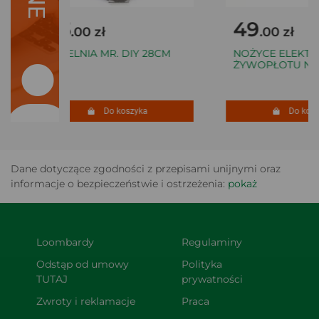
25
49
.00 zł
.00 zł
PATELNIA MR. DIY 28CM
NOŻYCE ELEKTRY
ŻYWOPŁOTU NMH
Do koszyka
Do koszy
Dane dotyczące zgodności z przepisami unijnymi oraz
informacje o bezpieczeństwie i ostrzeżenia:
pokaż
Loombardy
Regulaminy
Odstąp od umowy 
Polityka 
TUTAJ
prywatności
Zwroty i reklamacje
Praca