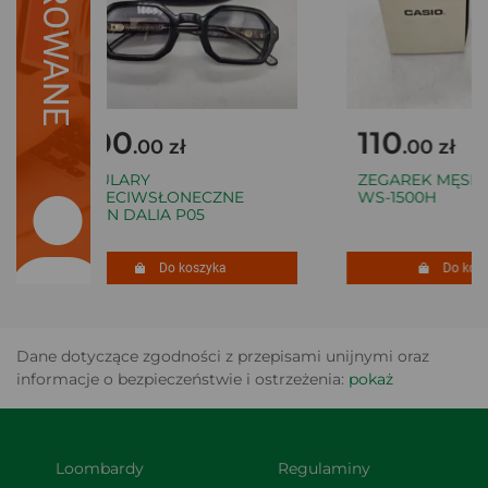
SUGEROWANE
700
110
.00 zł
.00 zł
OKULARY
ZEGAREK MĘSKI C
PRZECIWSŁONECZNE
WS-1500H
JOHN DALIA P05
Do koszyka
Do koszy
Dane dotyczące zgodności z przepisami unijnymi oraz
informacje o bezpieczeństwie i ostrzeżenia:
pokaż
Loombardy
Regulaminy