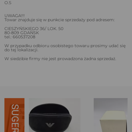
O.S
UWAGA!!!
Towar znajduje się w punkcie sprzedaży pod adresem:
CIESZYŃSKIEGO 36/ LOK. 50
80-809 GDAŃSK
tel.: 660537208
W przypadku odbioru osobistego towaru prosimy udać się
do tej lokalizacji.
W siedzibie firmy nie jest prowadzona żadna sprzedaż.