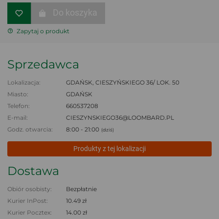
Do koszyka
Zapytaj o produkt
Sprzedawca
Lokalizacja:
GDAŃSK, CIESZYŃSKIEGO 36/ LOK. 50
Miasto:
GDAŃSK
Telefon:
660537208
E-mail:
CIESZYNSKIEGO36@LOOMBARD.PL
Godz. otwarcia:
8:00 - 21:00
(dziś)
Produkty z tej lokalizacji
Dostawa
Obiór osobisty:
Bezpłatnie
Kurier InPost:
10.49 zł
Kurier Pocztex:
14.00 zł