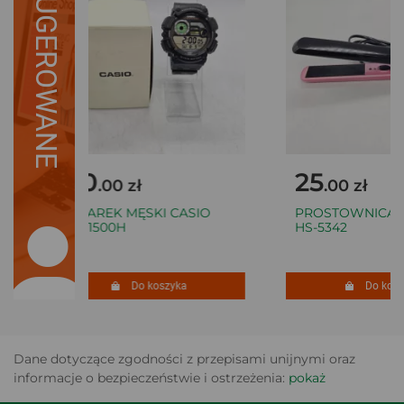
SUGEROWANE
110
25
.00 zł
.00 zł
ZEGAREK MĘSKI CASIO
PROSTOWNICA C
WS-1500H
HS-5342
Do koszyka
Do koszy
Dane dotyczące zgodności z przepisami unijnymi oraz
informacje o bezpieczeństwie i ostrzeżenia:
pokaż