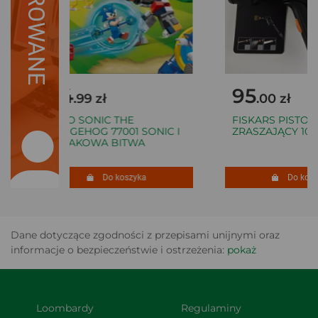
SUGEROWANE
64
95
.99 zł
.00 zł
LEGO SONIC THE
FISKARS PISTOLET
HEDGEHOG 77001 SONIC I
ZRASZAJĄCY 1067
BIWAKOWA BITWA
Do koszyka
Do koszy
Dane dotyczące zgodności z przepisami unijnymi oraz
informacje o bezpieczeństwie i ostrzeżenia:
pokaż
Loombardy
Regulaminy