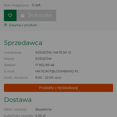
0 szt.
Stan magazynu:
Do koszyka
Zapytaj o produkt
Sprzedawca
Lokalizacja:
RZESZÓW, MATEJKI 12
Miasto:
RZESZÓW
Telefon:
17 852 89 48
E-mail:
MATEJKI7@LOOMBARD.PL
Godz. otwarcia:
9:00 - 22:00
(dziś)
Produkty z tej lokalizacji
Dostawa
Obiór osobisty:
Bezpłatnie
Automaty i punkty
5.00 zł