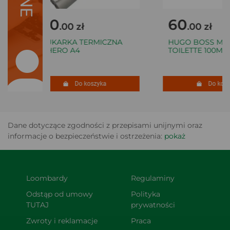
160
60
.00 zł
.00 zł
DRUKARKA TERMICZNA
HUGO BOSS MAN 
FICHERO A4
TOILETTE 100ML
Do koszyka
Do koszy
Dane dotyczące zgodności z przepisami unijnymi oraz
informacje o bezpieczeństwie i ostrzeżenia:
pokaż
Loombardy
Regulaminy
Odstąp od umowy 
Polityka 
TUTAJ
prywatności
Zwroty i reklamacje
Praca