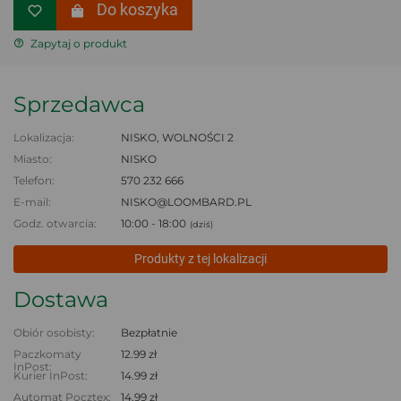
Do koszyka
Zapytaj o produkt
Sprzedawca
Lokalizacja:
NISKO, WOLNOŚCI 2
Miasto:
NISKO
Telefon:
570 232 666
E-mail:
NISKO@LOOMBARD.PL
Godz. otwarcia:
10:00 - 18:00
(dziś)
Produkty z tej lokalizacji
Dostawa
Obiór osobisty:
Bezpłatnie
Paczkomaty
12.99 zł
InPost:
Kurier InPost:
14.99 zł
Automat Pocztex:
14.99 zł