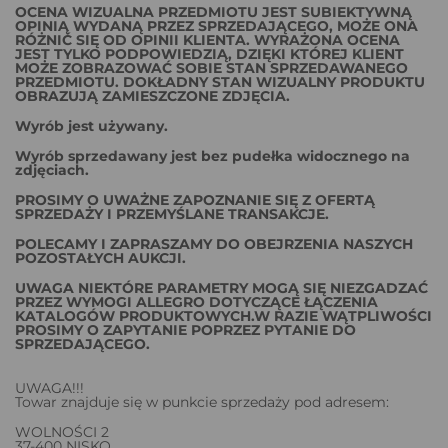
OCENA WIZUALNA PRZEDMIOTU JEST SUBIEKTYWNĄ
OPINIĄ WYDANĄ PRZEZ SPRZEDAJĄCEGO, MOŻE ONA
RÓŻNIĆ SIĘ OD OPINII KLIENTA. WYRAŻONA OCENA
JEST TYLKO PODPOWIEDZIĄ, DZIĘKI KTÓREJ KLIENT
MOŻE ZOBRAZOWAĆ SOBIE STAN SPRZEDAWANEGO
PRZEDMIOTU. DOKŁADNY STAN WIZUALNY PRODUKTU
OBRAZUJĄ ZAMIESZCZONE ZDJĘCIA.
Wyrób jest używany.
Wyrób sprzedawany jest bez pudełka widocznego na
zdjęciach.
PROSIMY O UWAŻNE ZAPOZNANIE SIĘ Z OFERTĄ
SPRZEDAŻY I PRZEMYŚLANE TRANSAKCJE.
POLECAMY I ZAPRASZAMY DO OBEJRZENIA NASZYCH
POZOSTAŁYCH AUKCJI.
UWAGA NIEKTÓRE PARAMETRY MOGĄ SIĘ NIEZGADZAĆ
PRZEZ WYMOGI ALLEGRO DOTYCZĄCE ŁĄCZENIA
KATALOGÓW PRODUKTOWYCH.W RAZIE WĄTPLIWOŚCI
PROSIMY O ZAPYTANIE POPRZEZ PYTANIE DO
SPRZEDAJĄCEGO.
UWAGA!!!
Towar znajduje się w punkcie sprzedaży pod adresem:
WOLNOŚCI 2
37-400 NISKO