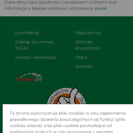
Dane dotyczące zgodności z przepisami unijnymi oraz
informacje o bezpieczeństwie i ostrzeżenia:
pokaż
Loombardy
Regulaminy
Odstąp od umowy 
Polityka 
TUTAJ
prywatności
Zwroty i reklamacje
Praca
Kontakt
Ta strona wykorzystuje pliki cookies w celu zapewnienia
prawidłowego działania poszczególnych jej funkcji (pliki
cookies własne) oraz pliki cookies pochodzące od
podmiotów trzecich w celu korzystania z narzędzi