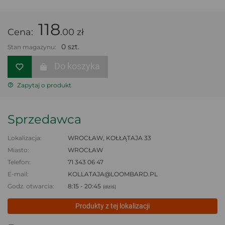
118
Cena:
.00 zł
0 szt.
Stan magazynu:
Do koszyka
Zapytaj o produkt
Sprzedawca
Lokalizacja:
WROCŁAW, KOŁŁĄTAJA 33
Miasto:
WROCŁAW
Telefon:
71 343 06 47
E-mail:
KOLLATAJA@LOOMBARD.PL
Godz. otwarcia:
8:15 - 20:45
(dziś)
Produkty z tej lokalizacji