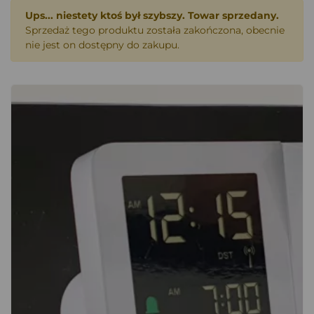
Ups... niestety ktoś był szybszy. Towar sprzedany.
Sprzedaż tego produktu została zakończona, obecnie
nie jest on dostępny do zakupu.