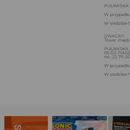
PUŁAWSKA 30
W przypadku 
W siedzibie 
UWAGA!!!
Towar znajdu
PUŁAWSKA 
05-512 PIA
tel.: 22 715 5
W przypadku 
W siedzibie 