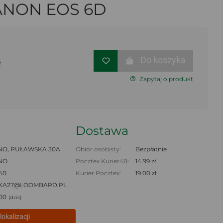
ANON EOS 6D
Do koszyka
ł
Zapytaj o produkt
Dostawa
NO, PUŁAWSKA 30A
Obiór osobisty:
Bezpłatnie
NO
Pocztex Kurier48:
14.99 zł
 40
Kurier Pocztex:
19.00 zł
KA27@LOOMBARD.PL
:00
(dziś)
lokalizacji