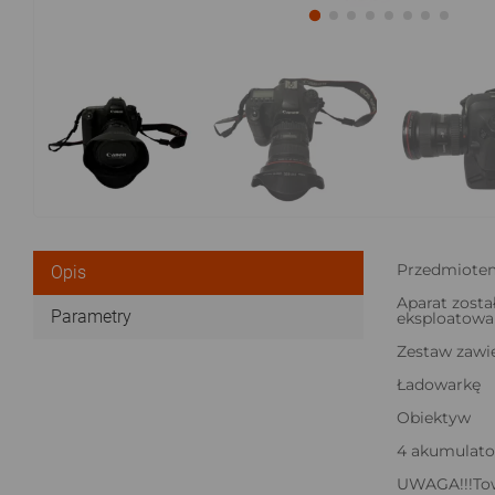
Przedmiotem
Opis
Aparat zosta
Parametry
eksploatowan
Zestaw zawie
Ładowarkę
Obiektyw
4 akumulato
UWAGA!!!Tow