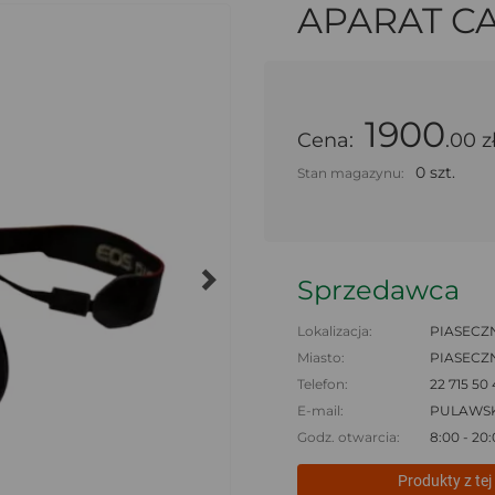
APARAT C
1900
Cena:
.00 z
0 szt.
Stan magazynu:
Sprzedawca
Lokalizacja:
PIASECZ
Miasto:
PIASECZ
Telefon:
22 715 50
E-mail:
PULAWS
Godz. otwarcia:
8:00 - 20
Produkty z tej 