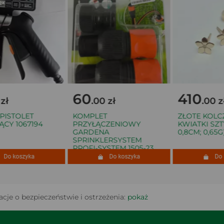
60
410
ł
.00 zł
.00 zł
ISTOLET
KOMPLET
ZŁOTE KOLCZY
Y 1067194
PRZYŁĄCZENIOWY
KWIATKI SZTYF
GARDENA
0,8CM; 0,65G)
SPRINKLERSYSTEM
PROFI-SYSTEM 1505-23
o koszyka
Do koszyka
Do ko
cje o bezpieczeństwie i ostrzeżenia:
pokaż