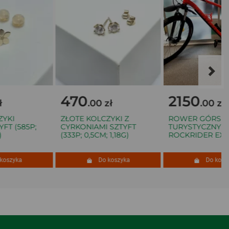
470
2150
.00 zł
.00 zł
KI
ZŁOTE KOLCZYKI Z
ROWER GÓRSKI M
T (585P;
CYRKONIAMI SZTYFT
TURYSTYCZNY
(333P; 0,5CM; 1,18G)
ROCKRIDER EXPL 
szyka
Do koszyka
Do koszyk