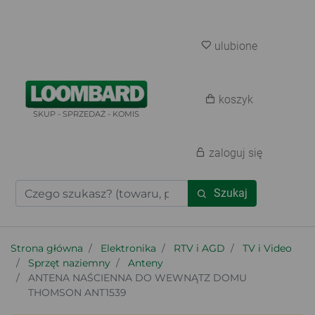
ulubione
koszyk
SKUP - SPRZEDAŻ - KOMIS
zaloguj się
Szukaj
Strona główna
Elektronika
RTV i AGD
TV i Video
Sprzęt naziemny
Anteny
ANTENA NAŚCIENNA DO WEWNĄTZ DOMU
THOMSON ANT1539