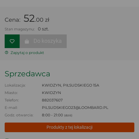
52
Cena:
.00 zł
0 szt.
Stan magazynu:
Do koszyka
Zapytaj o produkt
Sprzedawca
Lokalizacja:
KWIDZYN, PIŁSUDSKIEGO 15A
Miasto:
KWIDZYN
Telefon:
882037607
E-mail:
PILSUDSKIEGO23@LOOMBARD.PL
Godz. otwarcia:
8:00 - 21:00
(dziś)
Produkty z tej lokalizacji