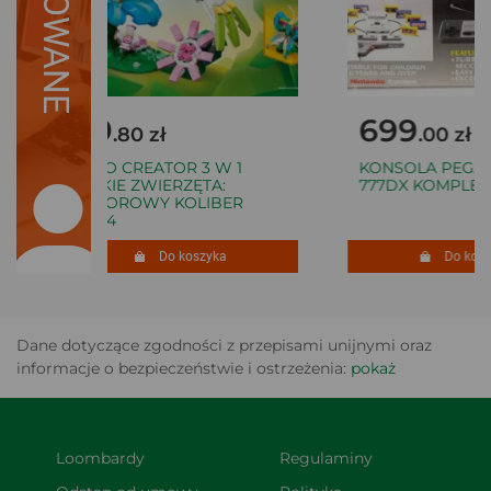
89
699
.80 zł
.00 zł
LEGO CREATOR 3 W 1
KONSOLA PEGASU
DZIKIE ZWIERZĘTA:
777DX KOMPLET
KOLOROWY KOLIBER
31384
Do koszyka
Do koszy
Dane dotyczące zgodności z przepisami unijnymi oraz
informacje o bezpieczeństwie i ostrzeżenia:
pokaż
Loombardy
Regulaminy