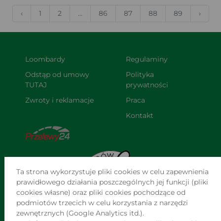
‹
1
2
...
86
87
88
89
›
Loombardy
Regulaminy
Odstąp od umowy 
Polityka 
TUTAJ
prywatności
Zwroty i reklamacje
Praca
Kontakt
Ta strona wykorzystuje pliki cookies w celu zapewnienia
prawidłowego działania poszczególnych jej funkcji (pliki
cookies własne) oraz pliki cookies pochodzące od
podmiotów trzecich w celu korzystania z narzędzi
zewnętrznych (Google Analytics itd.).