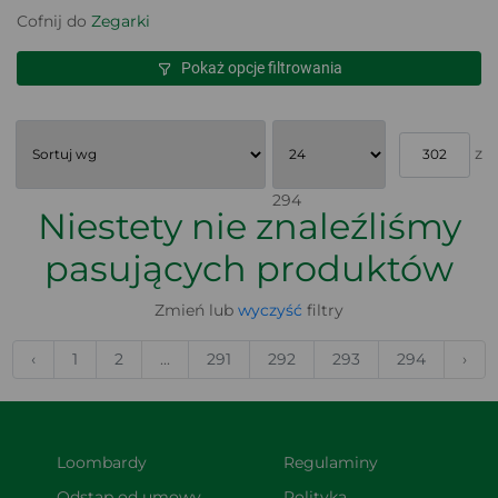
Cofnij do
Zegarki
Pokaż opcje filtrowania
z
294
Niestety nie znaleźliśmy
pasujących produktów
Zmień lub
wyczyść
filtry
‹
1
2
...
291
292
293
294
›
Loombardy
Regulaminy
Odstąp od umowy 
Polityka 