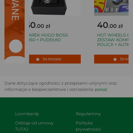
450
40
.00 zł
.00 zł
ZEGAREK HUGO BOSS
HOT WHEELS CIT
1513850 + PUDEŁKO
ZESTAW KOMISAR
POLICJI + AUTKO
Do koszyka
Do koszy
Dane dotyczące zgodności z przepisami unijnymi oraz
informacje o bezpieczeństwie i ostrzeżenia:
pokaż
Loombardy
Regulaminy
Odstąp od umowy 
Polityka 
TUTAJ
prywatności