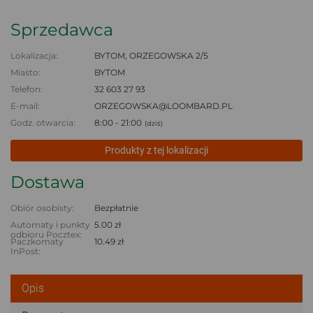
Sprzedawca
Lokalizacja:
BYTOM, ORZEGOWSKA 2/5
Miasto:
BYTOM
Telefon:
32 603 27 93
E-mail:
ORZEGOWSKA@LOOMBARD.PL
Godz. otwarcia:
8:00 - 21:00
(dziś)
Produkty z tej lokalizacji
Dostawa
Obiór osobisty:
Bezpłatnie
Automaty i punkty
5.00 zł
odbioru Pocztex:
Paczkomaty
10.49 zł
InPost:
Opis