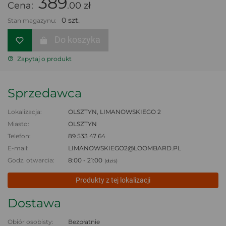
389
Cena:
.00 zł
0 szt.
Stan magazynu:
Do koszyka
Zapytaj o produkt
Sprzedawca
Lokalizacja:
OLSZTYN, LIMANOWSKIEGO 2
Miasto:
OLSZTYN
Telefon:
89 533 47 64
E-mail:
LIMANOWSKIEGO2@LOOMBARD.PL
Godz. otwarcia:
8:00 - 21:00
(dziś)
Produkty z tej lokalizacji
Dostawa
Obiór osobisty:
Bezpłatnie