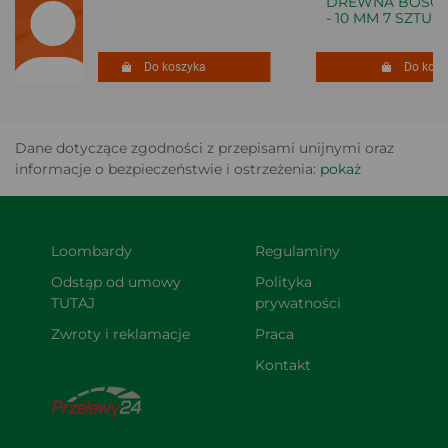
DREWNA BOSCH X
- 10 MM 7 SZTUK
Do koszyka
Do koszy
Dane dotyczące zgodności z przepisami unijnymi oraz
informacje o bezpieczeństwie i ostrzeżenia:
pokaż
Loombardy
Regulaminy
Odstąp od umowy 
Polityka 
TUTAJ
prywatności
Zwroty i reklamacje
Praca
Kontakt