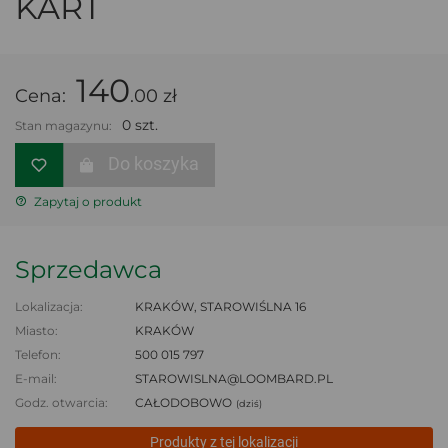
KART
140
Cena:
.00 zł
0 szt.
Stan magazynu:
Do koszyka
Zapytaj o produkt
Sprzedawca
Lokalizacja:
KRAKÓW, STAROWIŚLNA 16
Miasto:
KRAKÓW
Telefon:
500 015 797
E-mail:
STAROWISLNA@LOOMBARD.PL
Godz. otwarcia:
CAŁODOBOWO
(dziś)
Produkty z tej lokalizacji