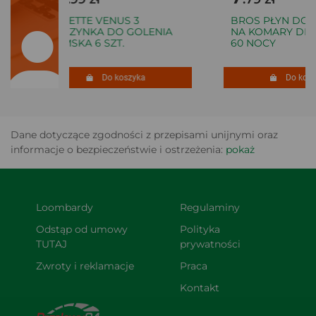
GILLETTE VENUS 3
BROS PŁYN DO E
MASZYNKA DO GOLENIA
NA KOMARY DLA D
DAMSKA 6 SZT.
60 NOCY
Do koszyka
Do koszy
Dane dotyczące zgodności z przepisami unijnymi oraz
informacje o bezpieczeństwie i ostrzeżenia:
pokaż
Loombardy
Regulaminy
Odstąp od umowy 
Polityka 
TUTAJ
prywatności
Zwroty i reklamacje
Praca
Kontakt