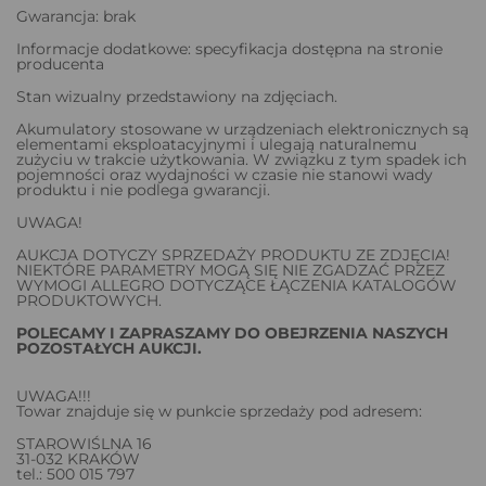
Gwarancja: brak
Informacje dodatkowe: specyfikacja dostępna na stronie
producenta
Stan wizualny przedstawiony na zdjęciach.
Akumulatory stosowane w urządzeniach elektronicznych są
elementami eksploatacyjnymi i ulegają naturalnemu
zużyciu w trakcie użytkowania. W związku z tym spadek ich
pojemności oraz wydajności w czasie nie stanowi wady
produktu i nie podlega gwarancji.
UWAGA!
AUKCJA DOTYCZY SPRZEDAŻY PRODUKTU ZE ZDJĘCIA!
NIEKTÓRE PARAMETRY MOGĄ SIĘ NIE ZGADZAĆ PRZEZ
WYMOGI ALLEGRO DOTYCZĄCE ŁĄCZENIA KATALOGÓW
PRODUKTOWYCH.
POLECAMY I ZAPRASZAMY DO OBEJRZENIA NASZYCH
POZOSTAŁYCH AUKCJI.
UWAGA!!!
Towar znajduje się w punkcie sprzedaży pod adresem:
STAROWIŚLNA 16
31-032 KRAKÓW
tel.: 500 015 797