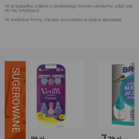
W przypadku odbioru osobistego towaru prosimy udać się
do tej lokalizacji.
W siedzibie firmy nie jest prowadzona żadna sprzedaż.
SUGEROWANE
18
7
.99 zł
.79 zł