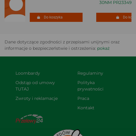
30NM PR23349
Do koszyka
Do koszy
Dane dotyczące zgodności z przepisami unijnymi oraz
informacje o bezpieczeństwie i ostrzeżenia:
pokaż
Loombardy
Regulaminy
Odstąp od umowy 
Polityka 
TUTAJ
prywatności
Zwroty i reklamacje
Praca
Kontakt