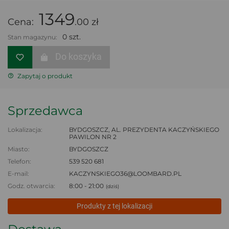
1349
Cena:
.00 zł
0 szt.
Stan magazynu:
Do koszyka
Zapytaj o produkt
Sprzedawca
Lokalizacja:
BYDGOSZCZ, AL. PREZYDENTA KACZYŃSKIEGO
PAWILON NR 2
Miasto:
BYDGOSZCZ
Telefon:
539 520 681
E-mail:
KACZYNSKIEGO36@LOOMBARD.PL
Godz. otwarcia:
8:00 - 21:00
(dziś)
Produkty z tej lokalizacji