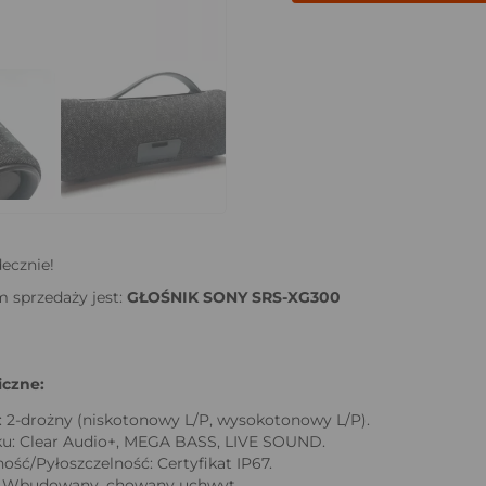
ecznie!
 sprzedaży jest:
GŁOŚNIK SONY SRS-XG300
czne:
: 2-drożny (niskotonowy L/P, wysokotonowy L/P).
ku: Clear Audio+, MEGA BASS, LIVE SOUND.
ć/Pyłoszczelność: Certyfikat IP67.
: Wbudowany, chowany uchwyt.