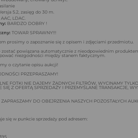
silanie
ersja 5.2, zasięg do 30 m.
, AAC, LDAC.
ny:
BARDZO DOBRY !
czny:
TOWAR SPRAWNY!!!
m prosimy o zapoznanie się z opisem i zdjęciami przedmiotu.
 zostać powiązana automatycznie z nieodpowiednim produktem -
ować niezgodności między stanem faktycznym.
my o czytanie opisu aukcji!
ODNOŚCI PRZEPRASZAMY!
LNE FOTKI NIE DAJEMY ŻADNYCH FILTRÓW, WYCINAMY TYLKO 
 SIĘ Z OFERTĄ SPRZEDAŻY I PRZEMYŚLANE TRANSAKCJE, W
 ZAPRASZAMY DO OBEJRZENIA NASZYCH POZOSTAŁYCH AUKC
je się w punkcie sprzedaży pod adresem:
 395