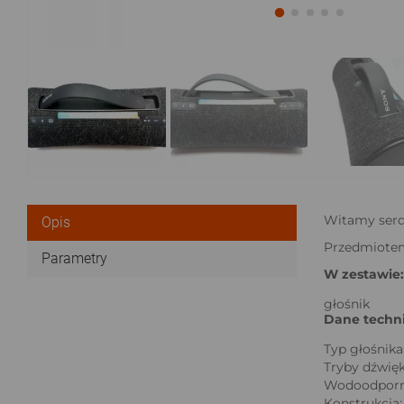
Witamy serd
Opis
Przedmiotem
Parametry
W zestawie:
głośnik
Dane techni
Typ głośnika
Tryby dźwię
Wodoodpornoś
Konstrukcja