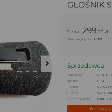
GŁOŚNIK 
299
Cena:
.00 zł
0 szt.
Stan magazynu:
Sprzedawca
Lokalizacja:
PIŁA, OKR
Miasto:
PIŁA
Telefon:
539 538 3
E-mail:
WYSPIA
Godz. otwarcia:
8:00 - 21:
Produkty z tej 