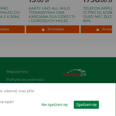
.00 zł
.00 zł
NG
KARTY UNO ALL WILD
TELEFON APPLE I
KŁAD DO
TOWARZYSKA GRA
12 PRO 5G 6/128GB 6
 X 20ML
KARCIANA DLA DZIECI 7+
OLED NFC ZŁOTY B
I DOROSŁYCH HHL33
80%
zyka
Do koszyka
Do koszyka
Regulaminy
Polityka prywatności
Praca
s własne) oraz pliki
Kontakt
narzędzi
Nie zgadzam się
Zgadzam się