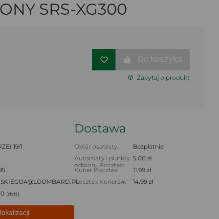
SONY SRS-XG300
Do koszyka
Zapytaj o produkt
Dostawa
ZEI 19/1
Obiór osobisty:
Bezpłatnie
Automaty i punkty
5.00 zł
odbioru Pocztex:
95
Kurier Pocztex:
11.99 zł
NSKIEGO4@LOOMBARD.PL
Pocztex Kurier24:
14.99 zł
00
(dziś)
lokalizacji