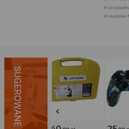
W przypadku 
W siedzibie 
SUGEROWANE
140
25