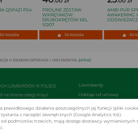
.00 zł
.00 zł
QSP421 PS4
PROLINE ZESTAW
AMBI PUR SPRI
WKRĘTAKÓW
AWAKENING W
ŚRUBOKRĘTÓW 6EL.
ODŚWIEŻACZA 2
10207
 koszyka
Do koszyka
Do kos
cje o bezpieczeństwie i ostrzeżenia:
pokaż
Loombardy
NYCH LOMBARDÓW W POLSCE
Odstąp od umowy 
na terenie całego kraju!
TUTAJ
olsce i jedną z największych w
 prawidłowego działania poszczególnych jej funkcji (pliki cookie
Zwroty i reklamacje
stania z narzędzi zewnętrznych (Google Analytics itd.).
s od podmiotów trzecich, mają dostęp dostawcy wymienionych 
 W SERWISIE
i
.
WIĄ OFERTY W MYŚL ART. 66,