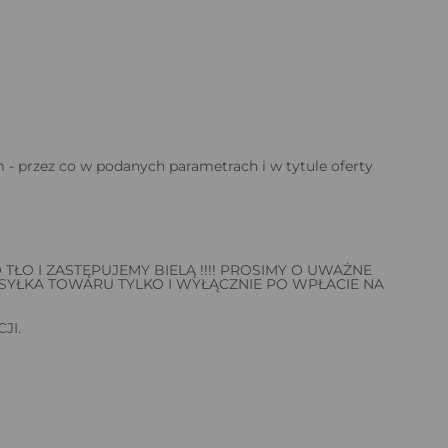
 przez co w podanych parametrach i w tytule oferty
TŁO I ZASTĘPUJEMY BIELĄ !!!! PROSIMY O UWAŻNE
YSYŁKA TOWARU TYLKO I WYŁĄCZNIE PO WPŁACIE NA
JI.