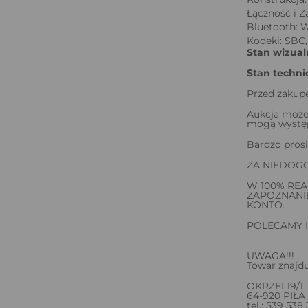
Łączność i Za
Bluetooth: W
Kodeki: SBC
Stan wizual
Stan techni
Przed zakupe
Aukcja może
mogą występ
Bardzo prosi
ZA NIEDOG
W 100% REA
ZAPOZNANIE
KONTO.
POLECAMY I
UWAGA!!!
Towar znajdu
OKRZEI 19/1
64-920 PIŁA
tel.: 539 538