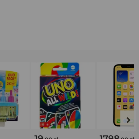
19
1798