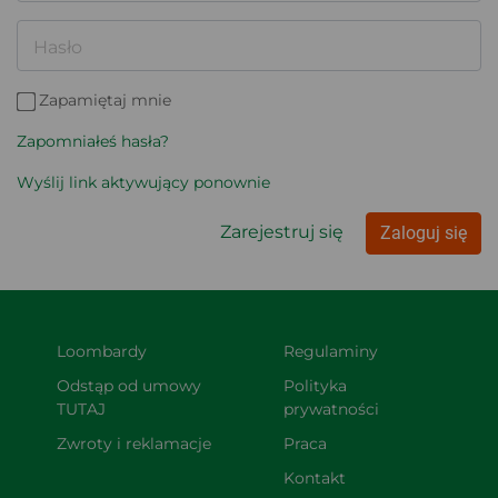
Hasło
Zapamiętaj mnie
Zapomniałeś hasła?
Wyślij link aktywujący ponownie
Zarejestruj się
Zaloguj się
Loombardy
Regulaminy
Odstąp od umowy 
Polityka 
TUTAJ
prywatności
Zwroty i reklamacje
Praca
Kontakt