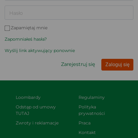
Hasło
Zapamiętaj mnie
Zapomniałeś hasła?
Wyślij link aktywujący ponownie
Zarejestruj się
Zaloguj się
Loombardy
Regulaminy
Odstąp od umowy 
Polityka 
TUTAJ
prywatności
Zwroty i reklamacje
Praca
Kontakt