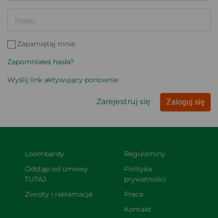
Hasło
Zapamiętaj mnie
Zapomniałeś hasła?
Wyślij link aktywujący ponownie
Zarejestruj się
Zaloguj się
Loombardy
Regulaminy
Odstąp od umowy 
Polityka 
TUTAJ
prywatności
Zwroty i reklamacje
Praca
Kontakt