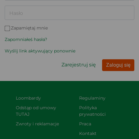
Hasło
Zapamiętaj mnie
Zapomniałeś hasła?
Wyślij link aktywujący ponownie
Zarejestruj się
Zaloguj się
Loombardy
Regulaminy
Odstąp od umowy 
Polityka 
TUTAJ
prywatności
Zwroty i reklamacje
Praca
Kontakt