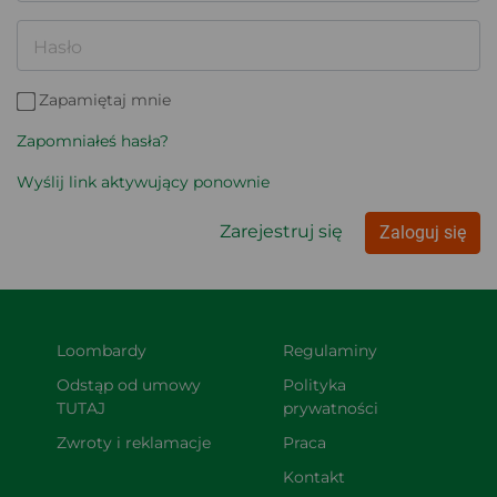
Hasło
Zapamiętaj mnie
Zapomniałeś hasła?
Wyślij link aktywujący ponownie
Zarejestruj się
Zaloguj się
Loombardy
Regulaminy
Odstąp od umowy 
Polityka 
TUTAJ
prywatności
Zwroty i reklamacje
Praca
Kontakt